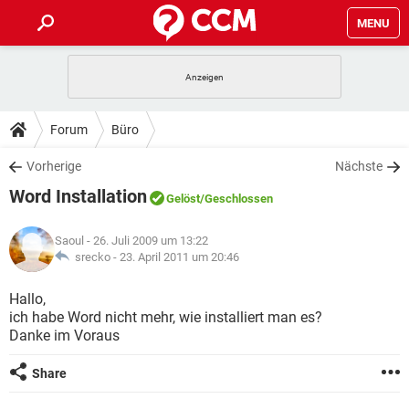
MENU
HOME
SPIELE
STREAMING
TIPPS & TRICKS
Forum
Büro
ANDROID
IOS
SPIELE
STREAMING
DOWNLOADS
Vorherige
Nächste
WINDOWS 10
INSTAGRAM
ANDROID
IOS
Word Installation
WHATSAPP
SPIELE
TIKTOK
STREAMING
Gelöst
/Geschlossen
FORUM
WINDOWS 10
INSTAGRAM
FACEBOOK
ANDROID
HARDWARE
IOS
Saoul
- 26. Juli 2009 um 13:22
WHATSAPP
SPIELE
TIKTOK
STREAMING
LEXIKON
srecko -
23. April 2011 um 20:46
WINDOWS 10
INSTAGRAM
FACEBOOK
ANDROID
HARDWARE
IOS
WHATSAPP
SPIELE
TIKTOK
STREAMING
Hallo,
WINDOWS 10
INSTAGRAM
ich habe Word nicht mehr, wie installiert man es?
FACEBOOK
ANDROID
HARDWARE
IOS
Danke im Voraus
WHATSAPP
TIKTOK
WINDOWS 10
INSTAGRAM
FACEBOOK
HARDWARE
Share
WHATSAPP
TIKTOK