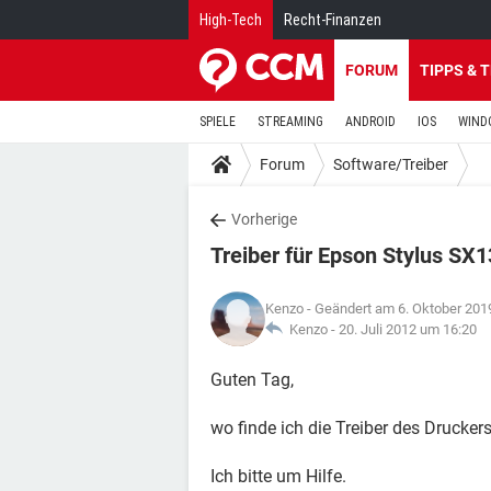
High-Tech
Recht-Finanzen
FORUM
TIPPS & 
SPIELE
STREAMING
ANDROID
IOS
WIND
Forum
Software/Treiber
Vorherige
Treiber für Epson Stylus SX
Kenzo
- Geändert am 6. Oktober 201
Kenzo -
20. Juli 2012 um 16:20
Guten Tag,
wo finde ich die Treiber des Drucke
Ich bitte um Hilfe.