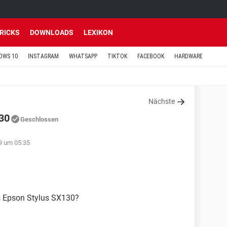
TRICKS
DOWNLOADS
LEXIKON
OWS 10
INSTAGRAM
WHATSAPP
TIKTOK
FACEBOOK
HARDWARE
Nächste
130
Geschlossen
9 um 05:35
rs Epson Stylus SX130?