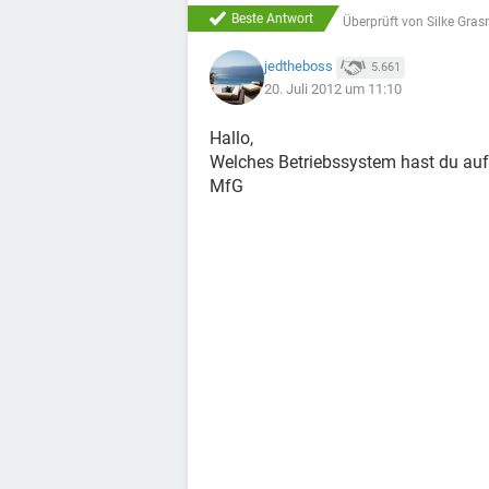
Beste Antwort
Überprüft von
Silke Gras
jedtheboss
5.661
20. Juli 2012 um 11:10
Hallo,
Welches Betriebssystem hast du au
MfG