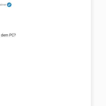
reiner
f dem PC?