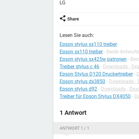
LG
Share
Lesen Sie auch:
Epson stylus sx110 treiber
Epson sx110 treiber
- Beste Antwort
Epson stylus sx425w patronen
- Be
Treiber stylus c 46
-
Downloads - Dru
Epson Stylus D120 Druckertreiber
-
D
Epson stylus dx3850
-
Downloads - D
Epson stylus d92
-
Downloads - Druc
Treiber für Epson Stylus DX4050
-
Do
1 Antwort
ANTWORT 1 / 1