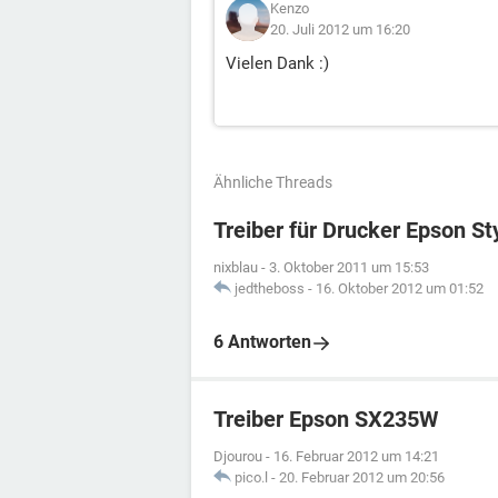
Kenzo
20. Juli 2012 um 16:20
Vielen Dank :)
Ähnliche Threads
Treiber für Drucker Epson S
nixblau
-
3. Oktober 2011 um 15:53
jedtheboss
-
16. Oktober 2012 um 01:52
6 Antworten
Treiber Epson SX235W
Djourou
-
16. Februar 2012 um 14:21
pico.l
-
20. Februar 2012 um 20:56