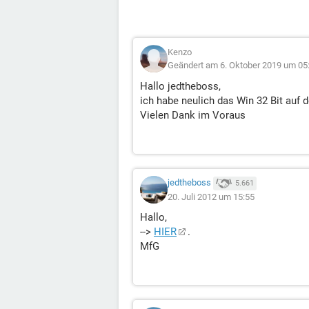
Kenzo
Geändert am 6. Oktober 2019 um 05
Hallo jedtheboss,
ich habe neulich das Win 32 Bit auf d
Vielen Dank im Voraus
jedtheboss
5.661
20. Juli 2012 um 15:55
Hallo,
-->
HIER
.
MfG