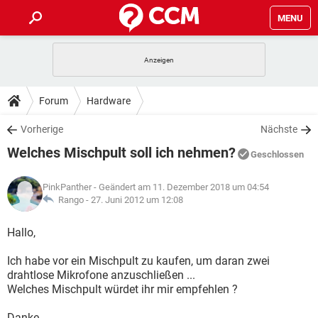
MENU
HOME
SPIELE
STREAMING
TIPPS & TRICKS
Forum
Hardware
ANDROID
IOS
SPIELE
STREAMING
DOWNLOADS
Vorherige
Nächste
WINDOWS 10
INSTAGRAM
ANDROID
IOS
Welches Mischpult soll ich nehmen?
WHATSAPP
SPIELE
TIKTOK
STREAMING
Geschlossen
FORUM
WINDOWS 10
INSTAGRAM
FACEBOOK
ANDROID
HARDWARE
IOS
PinkPanther
- Geändert am 11. Dezember 2018 um 04:54
WHATSAPP
SPIELE
TIKTOK
STREAMING
LEXIKON
Rango -
27. Juni 2012 um 12:08
WINDOWS 10
INSTAGRAM
FACEBOOK
ANDROID
HARDWARE
IOS
WHATSAPP
SPIELE
TIKTOK
STREAMING
Hallo,
WINDOWS 10
INSTAGRAM
FACEBOOK
ANDROID
HARDWARE
IOS
Ich habe vor ein Mischpult zu kaufen, um daran zwei
WHATSAPP
TIKTOK
drahtlose Mikrofone anzuschließen ...
WINDOWS 10
INSTAGRAM
FACEBOOK
HARDWARE
Welches Mischpult würdet ihr mir empfehlen ?
WHATSAPP
TIKTOK
Danke