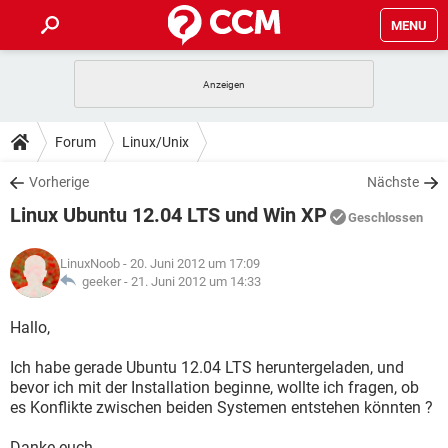
MENU
HOME
SPIELE
STREAMING
TIPPS & TRICKS
Forum
Linux/Unix
ANDROID
IOS
SPIELE
STREAMING
DOWNLOADS
Vorherige
Nächste
WINDOWS 10
INSTAGRAM
ANDROID
IOS
Linux Ubuntu 12.04 LTS und Win XP
WHATSAPP
SPIELE
TIKTOK
STREAMING
Geschlossen
FORUM
WINDOWS 10
INSTAGRAM
FACEBOOK
ANDROID
HARDWARE
IOS
LinuxNoob
- 20. Juni 2012 um 17:09
WHATSAPP
SPIELE
TIKTOK
STREAMING
LEXIKON
geeker -
21. Juni 2012 um 14:33
WINDOWS 10
INSTAGRAM
FACEBOOK
ANDROID
HARDWARE
IOS
WHATSAPP
SPIELE
TIKTOK
STREAMING
Hallo,
WINDOWS 10
INSTAGRAM
FACEBOOK
ANDROID
HARDWARE
IOS
Ich habe gerade Ubuntu 12.04 LTS heruntergeladen, und
WHATSAPP
TIKTOK
bevor ich mit der Installation beginne, wollte ich fragen, ob
WINDOWS 10
INSTAGRAM
FACEBOOK
HARDWARE
es Konflikte zwischen beiden Systemen entstehen könnten ?
WHATSAPP
TIKTOK
Danke euch