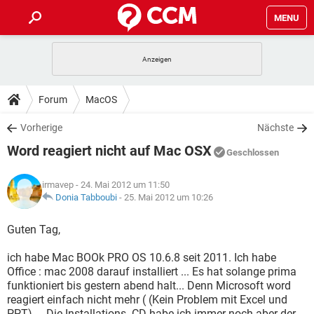
MENU
HOME
SPIELE
STREAMING
TIPPS & TRICKS
Forum
MacOS
ANDROID
IOS
SPIELE
STREAMING
DOWNLOADS
Vorherige
Nächste
WINDOWS 10
INSTAGRAM
ANDROID
IOS
Word reagiert nicht auf Mac OSX
WHATSAPP
SPIELE
TIKTOK
STREAMING
Geschlossen
FORUM
WINDOWS 10
INSTAGRAM
FACEBOOK
ANDROID
HARDWARE
IOS
irmavep
- 24. Mai 2012 um 11:50
WHATSAPP
SPIELE
TIKTOK
STREAMING
LEXIKON
Donia Tabboubi
-
25. Mai 2012 um 10:26
WINDOWS 10
INSTAGRAM
FACEBOOK
ANDROID
HARDWARE
IOS
WHATSAPP
SPIELE
TIKTOK
STREAMING
Guten Tag,
WINDOWS 10
INSTAGRAM
FACEBOOK
ANDROID
HARDWARE
IOS
ich habe Mac BOOk PRO OS 10.6.8 seit 2011. Ich habe
WHATSAPP
TIKTOK
Office : mac 2008 darauf installiert ... Es hat solange prima
WINDOWS 10
INSTAGRAM
FACEBOOK
HARDWARE
funktioniert bis gestern abend halt... Denn Microsoft word
WHATSAPP
TIKTOK
reagiert einfach nicht mehr ( (Kein Problem mit Excel und
PPT).... Die Installations- CD habe ich immer noch aber der