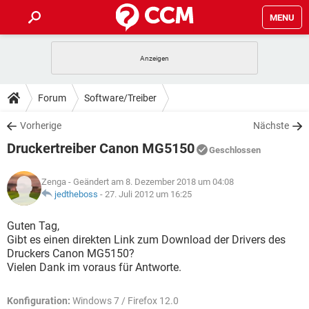
MENU
HOME
SPIELE
STREAMING
TIPPS & TRICKS
Forum
Software/Treiber
ANDROID
IOS
SPIELE
STREAMING
DOWNLOADS
Vorherige
Nächste
WINDOWS 10
INSTAGRAM
ANDROID
IOS
Druckertreiber Canon MG5150
WHATSAPP
SPIELE
TIKTOK
STREAMING
Geschlossen
FORUM
WINDOWS 10
INSTAGRAM
FACEBOOK
ANDROID
HARDWARE
IOS
Zenga
- Geändert am 8. Dezember 2018 um 04:08
WHATSAPP
SPIELE
TIKTOK
STREAMING
LEXIKON
jedtheboss
-
27. Juli 2012 um 16:25
WINDOWS 10
INSTAGRAM
FACEBOOK
ANDROID
HARDWARE
IOS
WHATSAPP
SPIELE
TIKTOK
STREAMING
Guten Tag,
WINDOWS 10
INSTAGRAM
Gibt es einen direkten Link zum Download der Drivers des
FACEBOOK
ANDROID
HARDWARE
IOS
Druckers Canon MG5150?
WHATSAPP
TIKTOK
Vielen Dank im voraus für Antworte.
WINDOWS 10
INSTAGRAM
FACEBOOK
HARDWARE
WHATSAPP
TIKTOK
Konfiguration:
Windows 7 / Firefox 12.0