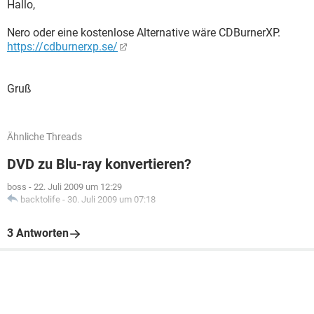
Hallo,
Nero oder eine kostenlose Alternative wäre CDBurnerXP.
https://cdburnerxp.se/
Gruß
Ähnliche Threads
DVD zu Blu-ray konvertieren?
boss
-
22. Juli 2009 um 12:29
backtolife
-
30. Juli 2009 um 07:18
3 Antworten