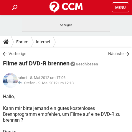
MENU
HOME
SPIELE
STREAMING
TIPPS & TRICKS
Forum
Internet
ANDROID
IOS
SPIELE
STREAMING
DOWNLOADS
Vorherige
Nächste
WINDOWS 10
INSTAGRAM
ANDROID
IOS
Filme auf DVD-R brennen
WHATSAPP
SPIELE
TIKTOK
STREAMING
Geschlossen
FORUM
WINDOWS 10
INSTAGRAM
FACEBOOK
ANDROID
HARDWARE
IOS
rahmi
- 8. Mai 2012 um 17:06
WHATSAPP
SPIELE
TIKTOK
STREAMING
LEXIKON
Stefan -
9. Mai 2012 um 12:13
WINDOWS 10
INSTAGRAM
FACEBOOK
ANDROID
HARDWARE
IOS
WHATSAPP
SPIELE
TIKTOK
STREAMING
Hallo,
WINDOWS 10
INSTAGRAM
FACEBOOK
ANDROID
HARDWARE
IOS
Kann mir bitte jemand ein gutes kostenloses
WHATSAPP
TIKTOK
Brennprogramm empfehlen, um Filme auf eine DVD-R zu
WINDOWS 10
INSTAGRAM
FACEBOOK
HARDWARE
brennen ?
WHATSAPP
TIKTOK
Danke