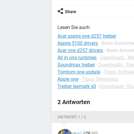
Share
Lesen Sie auch:
Acer aspire one d257 treiber
Aspire 5100 drivers
- Beste Antworte
Acer one d257 drivers
- Beste Antwo
All in one runtimes
-
Downloads - Weit
Soundmax treiber
-
Downloads - Trei
Tomtom one update
-
Tipps -Softwa
Apple one
-
Tipps -Streaming
Treiber lexmark x0
-
Downloads - Dru
2 Antworten
ANTWORT 1 / 2
pico.l
637