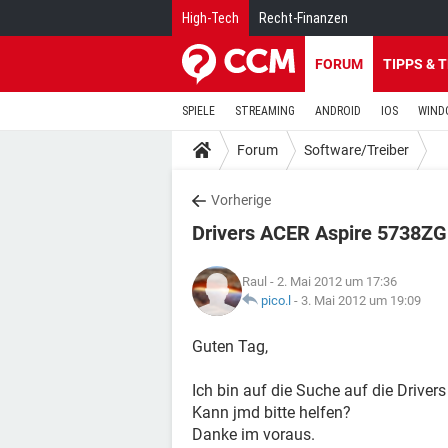
High-Tech
Recht-Finanzen
FORUM
TIPPS & 
SPIELE
STREAMING
ANDROID
IOS
WIND
Forum
Software/Treiber
Vorherige
Drivers ACER Aspire 5738ZG
Raul
- 2. Mai 2012 um 17:36
pico.l
-
3. Mai 2012 um 19:09
Guten Tag,
Ich bin auf die Suche auf die Drive
Kann jmd bitte helfen?
Danke im voraus.