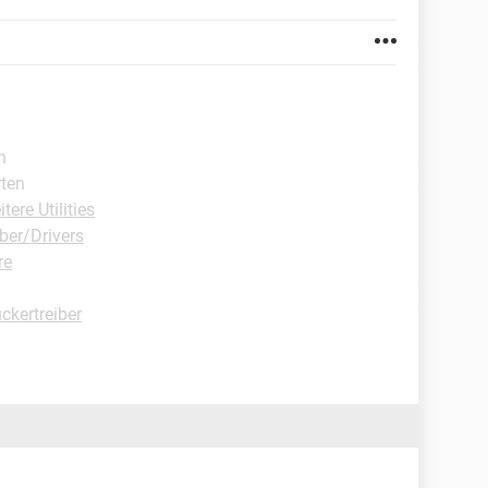
n
rten
ere Utilities
ber/Drivers
re
ckertreiber