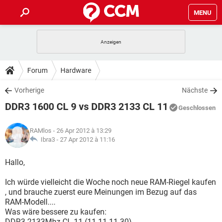
MENU
HOME
SPIELE
STREAMING
TIPPS & TRICKS
Forum
Hardware
ANDROID
IOS
SPIELE
STREAMING
DOWNLOADS
Vorherige
Nächste
WINDOWS 10
INSTAGRAM
ANDROID
IOS
DDR3 1600 CL 9 vs DDR3 2133 CL 11
WHATSAPP
SPIELE
TIKTOK
STREAMING
Geschlossen
FORUM
WINDOWS 10
INSTAGRAM
FACEBOOK
ANDROID
HARDWARE
IOS
RAMlos
- 26 Apr 2012 à 13:29
WHATSAPP
SPIELE
TIKTOK
STREAMING
LEXIKON
Ibra3 -
27 Apr 2012 à 11:16
WINDOWS 10
INSTAGRAM
FACEBOOK
ANDROID
HARDWARE
IOS
WHATSAPP
SPIELE
TIKTOK
STREAMING
Hallo,
WINDOWS 10
INSTAGRAM
FACEBOOK
ANDROID
HARDWARE
IOS
Ich würde vielleicht die Woche noch neue RAM-Riegel kaufen
WHATSAPP
TIKTOK
, und brauche zuerst eure Meinungen im Bezug auf das
WINDOWS 10
INSTAGRAM
FACEBOOK
HARDWARE
RAM-Modell....
WHATSAPP
TIKTOK
Was wäre bessere zu kaufen:
DDR3 2133Mhz CL 11 (11-11-11-30)