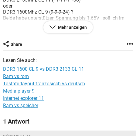
FACEBOOK
HARDWARE
oder
DDR3 1600Mhz CL 9 (9-9-9-24) ?
Beide habe unterstützen Spannung bis 1.65V , soll ich im
BIOS was umstellen oder wird es
Mehr anzeigen
Danke
Share
Lesen Sie auch:
DDR3 1600 CL 9 vs DDR3 2133 CL 11
Ram vs rom
Tastaturlayout französisch vs deutsch
Media player 9
Internet explorer 11
Ram vs speicher
1 Antwort