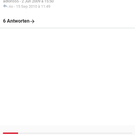
adlon555
-
2 Jun 2009 à 15:50
rio
-
15 Sep 2010 à 11:49
6 Antworten