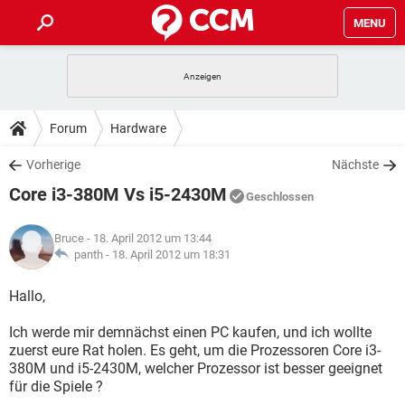
MENU
HOME
SPIELE
STREAMING
TIPPS & TRICKS
Forum
Hardware
ANDROID
IOS
SPIELE
STREAMING
DOWNLOADS
Vorherige
Nächste
WINDOWS 10
INSTAGRAM
ANDROID
IOS
Core i3-380M Vs i5-2430M
WHATSAPP
SPIELE
TIKTOK
STREAMING
Geschlossen
FORUM
WINDOWS 10
INSTAGRAM
FACEBOOK
ANDROID
HARDWARE
IOS
Bruce
- 18. April 2012 um 13:44
WHATSAPP
SPIELE
TIKTOK
STREAMING
LEXIKON
panth -
18. April 2012 um 18:31
WINDOWS 10
INSTAGRAM
FACEBOOK
ANDROID
HARDWARE
IOS
WHATSAPP
SPIELE
TIKTOK
STREAMING
Hallo,
WINDOWS 10
INSTAGRAM
FACEBOOK
ANDROID
HARDWARE
IOS
Ich werde mir demnächst einen PC kaufen, und ich wollte
WHATSAPP
TIKTOK
zuerst eure Rat holen. Es geht, um die Prozessoren Core i3-
WINDOWS 10
INSTAGRAM
FACEBOOK
HARDWARE
380M und i5-2430M, welcher Prozessor ist besser geeignet
WHATSAPP
TIKTOK
für die Spiele ?