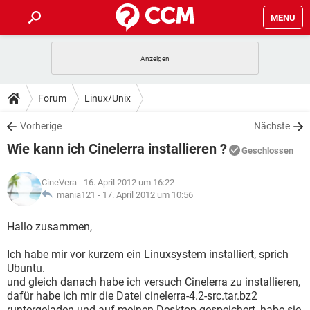
MENU
HOME
SPIELE
STREAMING
TIPPS & TRICKS
Forum
Linux/Unix
ANDROID
IOS
SPIELE
STREAMING
DOWNLOADS
Vorherige
Nächste
WINDOWS 10
INSTAGRAM
ANDROID
IOS
Wie kann ich Cinelerra installieren ?
WHATSAPP
SPIELE
TIKTOK
STREAMING
Geschlossen
FORUM
WINDOWS 10
INSTAGRAM
FACEBOOK
ANDROID
HARDWARE
IOS
CineVera
- 16. April 2012 um 16:22
WHATSAPP
SPIELE
TIKTOK
STREAMING
LEXIKON
mania121 -
17. April 2012 um 10:56
WINDOWS 10
INSTAGRAM
FACEBOOK
ANDROID
HARDWARE
IOS
WHATSAPP
SPIELE
TIKTOK
STREAMING
Hallo zusammen,
WINDOWS 10
INSTAGRAM
FACEBOOK
ANDROID
HARDWARE
IOS
Ich habe mir vor kurzem ein Linuxsystem installiert, sprich
WHATSAPP
TIKTOK
Ubuntu.
WINDOWS 10
INSTAGRAM
FACEBOOK
HARDWARE
und gleich danach habe ich versuch Cinelerra zu installieren,
WHATSAPP
TIKTOK
dafür habe ich mir die Datei cinelerra-4.2-src.tar.bz2
runtergeladen und auf meinen Desktop gespeichert, habe sie