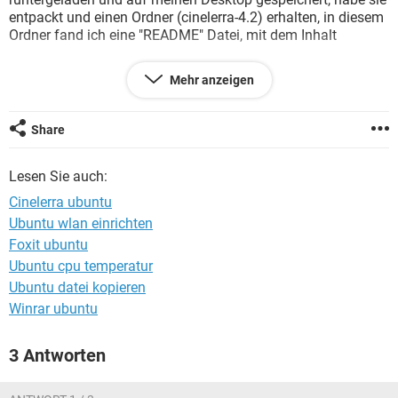
FACEBOOK
HARDWARE
entpackt und einen Ordner (cinelerra-4.2) erhalten, in diesem
Ordner fand ich eine "README" Datei, mit dem Inhalt
Mehr anzeigen
Run ./cinelerra from this directory. That's it.
Ich habe aus dem Internet 2 oder 3 Tipps via das Terminal
Share
probiert , aber leider ohne Erfolg...
Kann bitte jemand einen Linux Newbie weiterhelfen ?
Lesen Sie auch:
Danke
Cinelerra ubuntu
Ubuntu wlan einrichten
Foxit ubuntu
Ubuntu cpu temperatur
Ubuntu datei kopieren
Winrar ubuntu
3 Antworten