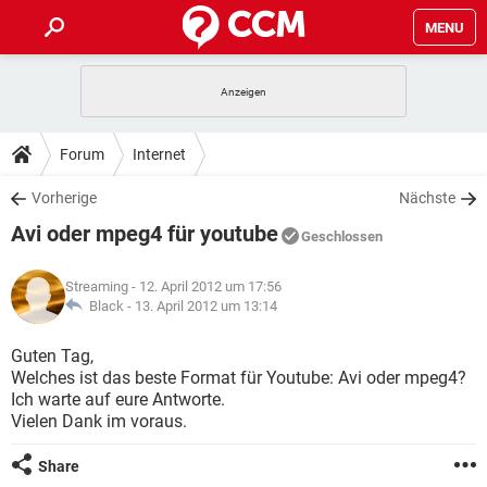
MENU
HOME
SPIELE
STREAMING
TIPPS & TRICKS
Forum
Internet
ANDROID
IOS
SPIELE
STREAMING
DOWNLOADS
Vorherige
Nächste
WINDOWS 10
INSTAGRAM
ANDROID
IOS
Avi oder mpeg4 für youtube
WHATSAPP
SPIELE
TIKTOK
STREAMING
Geschlossen
FORUM
WINDOWS 10
INSTAGRAM
FACEBOOK
ANDROID
HARDWARE
IOS
Streaming
- 12. April 2012 um 17:56
WHATSAPP
SPIELE
TIKTOK
STREAMING
LEXIKON
Black -
13. April 2012 um 13:14
WINDOWS 10
INSTAGRAM
FACEBOOK
ANDROID
HARDWARE
IOS
WHATSAPP
SPIELE
TIKTOK
STREAMING
Guten Tag,
WINDOWS 10
INSTAGRAM
Welches ist das beste Format für Youtube: Avi oder mpeg4?
FACEBOOK
ANDROID
HARDWARE
IOS
Ich warte auf eure Antworte.
WHATSAPP
TIKTOK
Vielen Dank im voraus.
WINDOWS 10
INSTAGRAM
FACEBOOK
HARDWARE
WHATSAPP
TIKTOK
Share