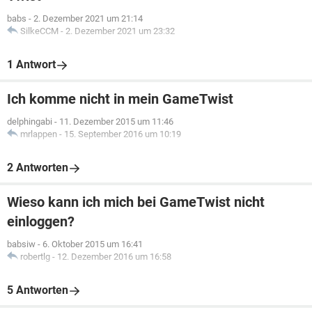
babs
-
2. Dezember 2021 um 21:14
SilkeCCM
-
2. Dezember 2021 um 23:32
1 Antwort
Ich komme nicht in mein GameTwist
delphingabi
-
11. Dezember 2015 um 11:46
mrlappen
-
15. September 2016 um 10:19
2 Antworten
Wieso kann ich mich bei GameTwist nicht
einloggen?
babsiw
-
6. Oktober 2015 um 16:41
robertlg
-
12. Dezember 2016 um 16:58
5 Antworten