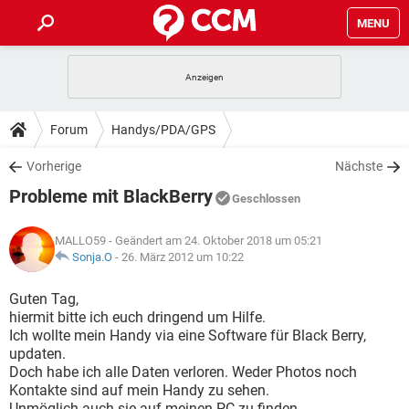
MENU
HOME
SPIELE
STREAMING
TIPPS & TRICKS
Forum
Handys/PDA/GPS
ANDROID
IOS
SPIELE
STREAMING
DOWNLOADS
Vorherige
Nächste
WINDOWS 10
INSTAGRAM
ANDROID
IOS
Probleme mit BlackBerry
WHATSAPP
SPIELE
TIKTOK
STREAMING
Geschlossen
FORUM
WINDOWS 10
INSTAGRAM
FACEBOOK
ANDROID
HARDWARE
IOS
MALLO59
- Geändert am 24. Oktober 2018 um 05:21
WHATSAPP
SPIELE
TIKTOK
STREAMING
LEXIKON
Sonja.O
-
26. März 2012 um 10:22
WINDOWS 10
INSTAGRAM
FACEBOOK
ANDROID
HARDWARE
IOS
WHATSAPP
SPIELE
TIKTOK
STREAMING
Guten Tag,
WINDOWS 10
INSTAGRAM
hiermit bitte ich euch dringend um Hilfe.
FACEBOOK
ANDROID
HARDWARE
IOS
Ich wollte mein Handy via eine Software für Black Berry,
WHATSAPP
TIKTOK
updaten.
WINDOWS 10
INSTAGRAM
FACEBOOK
HARDWARE
Doch habe ich alle Daten verloren. Weder Photos noch
WHATSAPP
TIKTOK
Kontakte sind auf mein Handy zu sehen.
Unmöglich auch sie auf meinen PC zu finden.