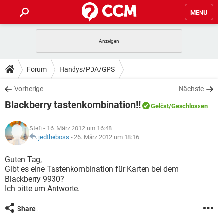
MENU
HOME
SPIELE
STREAMING
TIPPS & TRICKS
Forum
Handys/PDA/GPS
ANDROID
IOS
SPIELE
STREAMING
DOWNLOADS
Vorherige
Nächste
WINDOWS 10
INSTAGRAM
ANDROID
IOS
Blackberry tastenkombination!!
WHATSAPP
SPIELE
TIKTOK
STREAMING
Gelöst
/Geschlossen
FORUM
WINDOWS 10
INSTAGRAM
FACEBOOK
ANDROID
HARDWARE
IOS
Stefi
- 16. März 2012 um 16:48
WHATSAPP
SPIELE
TIKTOK
STREAMING
LEXIKON
jedtheboss
-
26. März 2012 um 18:16
WINDOWS 10
INSTAGRAM
FACEBOOK
ANDROID
HARDWARE
IOS
WHATSAPP
SPIELE
TIKTOK
STREAMING
Guten Tag,
WINDOWS 10
INSTAGRAM
Gibt es eine Tastenkombination für Karten bei dem
FACEBOOK
ANDROID
HARDWARE
IOS
Blackberry 9930?
WHATSAPP
TIKTOK
Ich bitte um Antworte.
WINDOWS 10
INSTAGRAM
FACEBOOK
HARDWARE
WHATSAPP
TIKTOK
Share