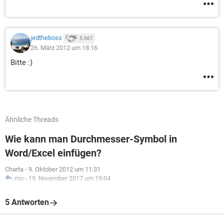
jedtheboss
5.661
26. März 2012 um 18:16
Bitte :)
Ähnliche Threads
Wie kann man Durchmesser-Symbol in
Word/Excel einfügen?
Charta
-
9. Oktober 2012 um 11:31
mo
-
19. November 2017 um 19:04
5 Antworten