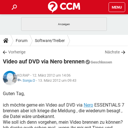
MENU
HOME
SPIELE
STREAMING
TIPPS & TRICKS
Forum
Software/Treiber
ANDROID
IOS
SPIELE
STREAMING
DOWNLOADS
Vorherige
Nächste
WINDOWS 10
INSTAGRAM
ANDROID
IOS
Video auf DVD via Nero brennen
WHATSAPP
SPIELE
TIKTOK
STREAMING
Geschlossen
FORUM
WINDOWS 10
INSTAGRAM
FACEBOOK
ANDROID
HARDWARE
IOS
KO.RAP
- 12. März 2012 um 14:06
WHATSAPP
SPIELE
TIKTOK
STREAMING
LEXIKON
Sonja.O
-
13. März 2012 um 09:43
WINDOWS 10
INSTAGRAM
FACEBOOK
ANDROID
HARDWARE
IOS
WHATSAPP
SPIELE
TIKTOK
STREAMING
Guten Tag,
WINDOWS 10
INSTAGRAM
FACEBOOK
ANDROID
HARDWARE
IOS
ich möchte gerne ein Video auf DVD via
Nero
ESSENTIALS 7
WHATSAPP
TIKTOK
brennen aber ich kriege die Meldung , die wiederum besagt ,
WINDOWS 10
INSTAGRAM
FACEBOOK
HARDWARE
die Datei wäre unbekannt.
WHATSAPP
TIKTOK
Wie soll ich denn vorgehen, mein Video brennen zu können?
Ich danke euch schon mal , wenn ihr mir mit Tipps und