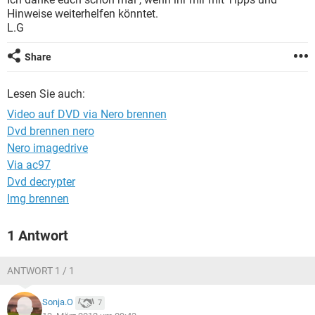
FACEBOOK
HARDWARE
Hinweise weiterhelfen könntet.
L.G
Share
Lesen Sie auch:
Video auf DVD via Nero brennen
Dvd brennen nero
Nero imagedrive
Via ac97
Dvd decrypter
Img brennen
1 Antwort
ANTWORT 1 / 1
Sonja.O
7