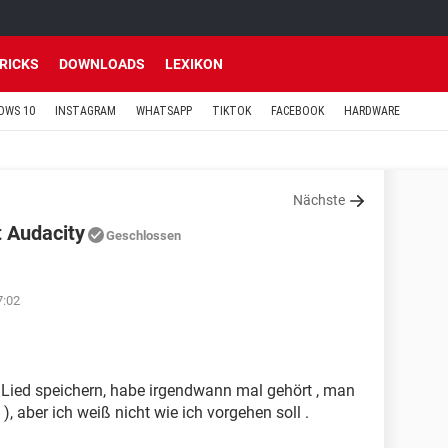
TRICKS
DOWNLOADS
LEXIKON
OWS 10
INSTAGRAM
WHATSAPP
TIKTOK
FACEBOOK
HARDWARE
Nächste
t Audacity
Geschlossen
7:02
 Lied speichern, habe irgendwann mal gehört , man
, aber ich weiß nicht wie ich vorgehen soll .