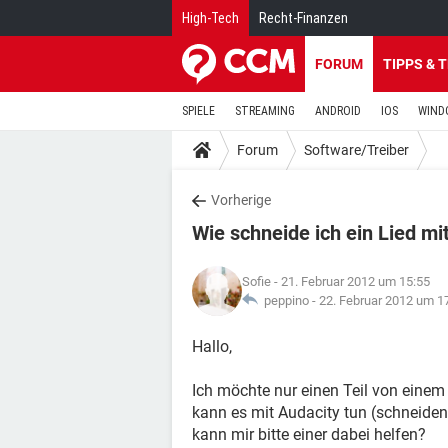
High-Tech
Recht-Finanzen
FORUM
TIPPS & 
SPIELE
STREAMING
ANDROID
IOS
WIND
Forum
Software/Treiber
Vorherige
Wie schneide ich ein Lied mi
Sofie
- 21. Februar 2012 um 15:55
peppino -
22. Februar 2012 um 1
Hallo,
Ich möchte nur einen Teil von einem
kann es mit Audacity tun (schneiden )
kann mir bitte einer dabei helfen?