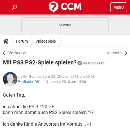
MENU
HOME
SPIELE
STREAMING
TIPPS & TRICKS
Forum
Videospiele
ANDROID
IOS
SPIELE
STREAMING
DOWNLOADS
Vorherige
Nächste
WINDOWS 10
INSTAGRAM
ANDROID
IOS
Mit PS3 PS2-Spiele spielen?
WHATSAPP
SPIELE
TIKTOK
STREAMING
Geschlossen
FORUM
WINDOWS 10
INSTAGRAM
FACEBOOK
ANDROID
HARDWARE
IOS
steffi
- Geändert am 30. Oktober 2018 um 05:08
WHATSAPP
SPIELE
TIKTOK
STREAMING
LEXIKON
diablo1981
-
14. Januar 2010 um 14:36
WINDOWS 10
INSTAGRAM
FACEBOOK
ANDROID
HARDWARE
IOS
WHATSAPP
SPIELE
TIKTOK
STREAMING
Guten Tag,
WINDOWS 10
INSTAGRAM
FACEBOOK
ANDROID
HARDWARE
IOS
ich ahbe die PS 3 120 GB
WHATSAPP
TIKTOK
kann man damit auch PS2 Spiele spielen???
WINDOWS 10
INSTAGRAM
FACEBOOK
HARDWARE
WHATSAPP
TIKTOK
Ich danke für die Antworten im Vorraus... =)