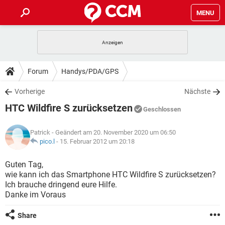
MENU
HOME
SPIELE
STREAMING
TIPPS & TRICKS
Forum
Handys/PDA/GPS
ANDROID
IOS
SPIELE
STREAMING
DOWNLOADS
Vorherige
Nächste
WINDOWS 10
INSTAGRAM
ANDROID
IOS
HTC Wildfire S zurücksetzen
WHATSAPP
SPIELE
TIKTOK
STREAMING
Geschlossen
FORUM
WINDOWS 10
INSTAGRAM
FACEBOOK
ANDROID
HARDWARE
IOS
Patrick
- Geändert am 20. November 2020 um 06:50
WHATSAPP
SPIELE
TIKTOK
STREAMING
LEXIKON
pico.l
-
15. Februar 2012 um 20:18
WINDOWS 10
INSTAGRAM
FACEBOOK
ANDROID
HARDWARE
IOS
WHATSAPP
SPIELE
TIKTOK
STREAMING
Guten Tag,
WINDOWS 10
INSTAGRAM
wie kann ich das Smartphone HTC Wildfire S zurücksetzen?
FACEBOOK
ANDROID
HARDWARE
IOS
Ich brauche dringend eure Hilfe.
WHATSAPP
TIKTOK
Danke im Voraus
WINDOWS 10
INSTAGRAM
FACEBOOK
HARDWARE
WHATSAPP
TIKTOK
Share