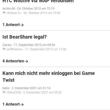
HTC Wildfire via WAP verbunden
Achim.M
-
24. Oktober 2012 um 13:19
dIalara.Tu
-
30. Oktober 2012 um 10:00
1 Antwort
Ist BearShare legal?
Cacau
-
11. September 2012 um 09:54
jedtheboss
-
11. September 2012 um 17:40
4 Antworten
Kann mich nicht mehr einloggen bei Game
Twist
babs
-
2. Dezember 2021 um 21:14
SilkeCCM
-
2. Dezember 2021 um 23:32
1 Antwort