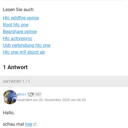
FACEBOOK
HARDWARE
Lesen Sie auch:
Htc wildfire opinie
Root htc one
Bearshare opinie
Htc activesync
Usb verbindung htc one
Htc one m9 stürzt ab
1 Antwort
ANTWORT 1 / 1
pico.l
637
Geändert am 20. November 2020 um 06:53
Hallo,
schau mal
hier
.