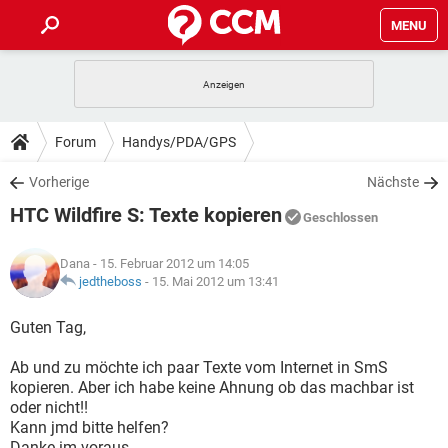
MENU
HOME
SPIELE
STREAMING
TIPPS & TRICKS
Forum
Handys/PDA/GPS
ANDROID
IOS
SPIELE
STREAMING
DOWNLOADS
Vorherige
Nächste
WINDOWS 10
INSTAGRAM
ANDROID
IOS
HTC Wildfire S: Texte kopieren
WHATSAPP
SPIELE
TIKTOK
STREAMING
Geschlossen
FORUM
WINDOWS 10
INSTAGRAM
FACEBOOK
ANDROID
HARDWARE
IOS
Dana
- 15. Februar 2012 um 14:05
WHATSAPP
SPIELE
TIKTOK
STREAMING
LEXIKON
jedtheboss
-
15. Mai 2012 um 13:41
WINDOWS 10
INSTAGRAM
FACEBOOK
ANDROID
HARDWARE
IOS
WHATSAPP
SPIELE
TIKTOK
STREAMING
Guten Tag,
WINDOWS 10
INSTAGRAM
FACEBOOK
ANDROID
HARDWARE
IOS
Ab und zu möchte ich paar Texte vom Internet in SmS
WHATSAPP
TIKTOK
kopieren. Aber ich habe keine Ahnung ob das machbar ist
WINDOWS 10
INSTAGRAM
FACEBOOK
HARDWARE
oder nicht!!
WHATSAPP
TIKTOK
Kann jmd bitte helfen?
Danke im voraus.