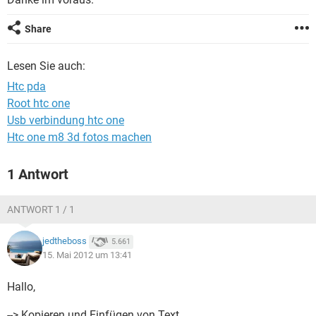
FACEBOOK
HARDWARE
Share
Lesen Sie auch:
Htc pda
Root htc one
Usb verbindung htc one
Htc one m8 3d fotos machen
1 Antwort
ANTWORT 1 / 1
jedtheboss
5.661
15. Mai 2012 um 13:41
Hallo,
--> Kopieren und Einfügen von Text.