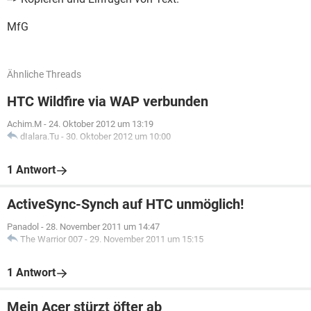
MfG
Ähnliche Threads
HTC Wildfire via WAP verbunden
Achim.M
-
24. Oktober 2012 um 13:19
dIalara.Tu
-
30. Oktober 2012 um 10:00
1 Antwort
ActiveSync-Synch auf HTC unmöglich!
Panadol
-
28. November 2011 um 14:47
The Warrior 007
-
29. November 2011 um 15:15
1 Antwort
Mein Acer stürzt öfter ab