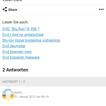
FACEBOOK
HARDWARE
Share
Lesen Sie auch:
DVD "Blu-Ray" R, RW ?
Dvd r dvd rw unterschied
Blu-ray ripper kostenlos vollversion
Dvd decrypter
Dvd brennen nero
Dvd kopieren freeware
2 Antworten
ANTWORT 1 / 2
Aaron
31. Januar 2012 um 09:19