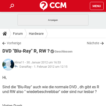
MENU
HOME
SPIELE
STREAMING
TIPPS & TRICKS
Forum
Hardware
ANDROID
IOS
SPIELE
STREAMING
DOWNLOADS
Vorherige
Nächste
WINDOWS 10
INSTAGRAM
ANDROID
IOS
DVD "Blu-Ray" R, RW ?
WHATSAPP
SPIELE
TIKTOK
STREAMING
Geschlossen
FORUM
WINDOWS 10
INSTAGRAM
FACEBOOK
ANDROID
HARDWARE
IOS
Alina11
- 30. Januar 2012 um 16:53
WHATSAPP
SPIELE
TIKTOK
STREAMING
LEXIKON
DanaRay -
1. Februar 2012 um 12:15
WINDOWS 10
INSTAGRAM
FACEBOOK
ANDROID
HARDWARE
IOS
WHATSAPP
SPIELE
TIKTOK
STREAMING
Hi,
WINDOWS 10
INSTAGRAM
FACEBOOK
ANDROID
HARDWARE
IOS
Sind die "Blu-Ray" auch wie die normale DVD , dh gibt es R
WHATSAPP
TIKTOK
und RW also " wiederbeschreibbar" oder sind nur lesbar ?
WINDOWS 10
INSTAGRAM
FACEBOOK
HARDWARE
WHATSAPP
TIKTOK
Vielen Dank