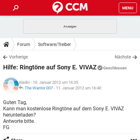
MENU
HOME
SPIELE
STREAMING
TIPPS & TRICKS
Forum
Software/Treiber
ANDROID
IOS
SPIELE
STREAMING
DOWNLOADS
Vorherige
Nächste
WINDOWS 10
INSTAGRAM
ANDROID
IOS
Hilfe: Ringtöne auf Sony E. VIVAZ
WHATSAPP
SPIELE
TIKTOK
STREAMING
Geschlossen
FORUM
WINDOWS 10
INSTAGRAM
FACEBOOK
ANDROID
HARDWARE
IOS
Aladin
- 10. Januar 2012 um 16:35
WHATSAPP
SPIELE
TIKTOK
STREAMING
LEXIKON
The Warrior 007
-
11. Januar 2012 um 16:40
WINDOWS 10
INSTAGRAM
FACEBOOK
ANDROID
HARDWARE
IOS
WHATSAPP
SPIELE
TIKTOK
STREAMING
Guten Tag,
WINDOWS 10
INSTAGRAM
Kann man kostenlose Ringtöne auf dem Sony E. VIVAZ
FACEBOOK
ANDROID
HARDWARE
IOS
herunterladen?
WHATSAPP
TIKTOK
Antworte bitte.
WINDOWS 10
INSTAGRAM
FACEBOOK
HARDWARE
FG
WHATSAPP
TIKTOK