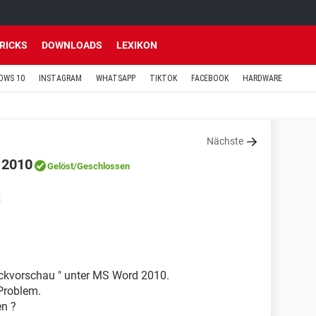
TRICKS
DOWNLOADS
LEXIKON
OWS 10
INSTAGRAM
WHATSAPP
TIKTOK
FACEBOOK
HARDWARE
Nächste
 2010
Gelöst
/Geschlossen
2
uckvorschau " unter MS Word 2010.
Problem.
en ?