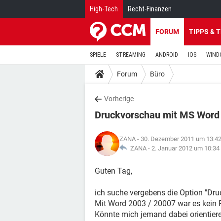
High-Tech
Recht-Finanzen
FORUM
TIPPS & 
SPIELE
STREAMING
ANDROID
IOS
WIND
Forum
Büro
Vorherige
Druckvorschau mit MS Word
ZANA
- 30. Dezember 2011 um 13:4
ZANA -
2. Januar 2012 um 10:34
Guten Tag,
ich suche vergebens die Option "Dr
Mit Word 2003 / 20007 war es kein 
Könnte mich jemand dabei orientier