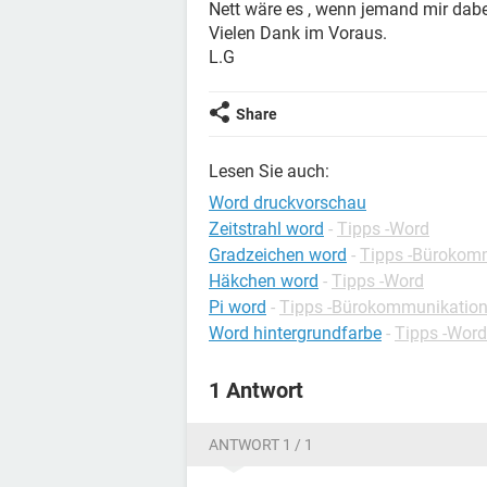
Nett wäre es , wenn jemand mir dabe
Vielen Dank im Voraus.
L.G
Share
Lesen Sie auch:
Word druckvorschau
Zeitstrahl word
-
Tipps -Word
Gradzeichen word
-
Tipps -Bürokom
Häkchen word
-
Tipps -Word
Pi word
-
Tipps -Bürokommunikatio
Word hintergrundfarbe
-
Tipps -Word
1 Antwort
ANTWORT 1 / 1