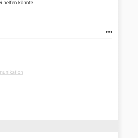
i helfen könnte.
munikation
n