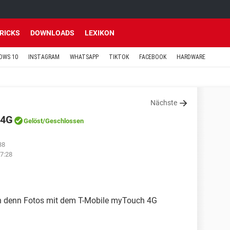
TRICKS
DOWNLOADS
LEXIKON
OWS 10
INSTAGRAM
WHATSAPP
TIKTOK
FACEBOOK
HARDWARE
Nächste
 4G
Gelöst
/Geschlossen
38
7:28
ch denn Fotos mit dem T-Mobile myTouch 4G