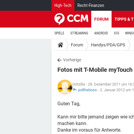
High-Tech
Recht-Finanzen
FORUM
TIPPS & 
SPIELE
STREAMING
ANDROID
IOS
WIND
Forum
Handys/PDA/GPS
Vorherige
Fotos mit T-Mobile myTouch
Götzilla
- 28. Dezember 2011 um 16:
jedtheboss
-
2. Januar 2012 um 1
Guten Tag,
Kann mir bitte jemand zeigen wie i
machen kann.
Danke im voraus für Antworte.