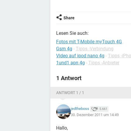
Share
Lesen Sie auch:
Fotos mit T-Mobile myTouch 4G
Gsm 4g
-
Tipps -Verbindung
Video auf ipod nano 4g
-
Tipps -iPh
1und1 apn 4g
-
Tipps -Anbieter
1 Antwort
ANTWORT 1 / 1
jedtheboss
5.661
30. Dezember 2011 um 14:49
Hallo,