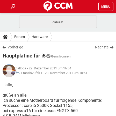
MENU
HOME
SPIELE
STREAMING
TIPPS & TRICKS
Forum
Hardware
ANDROID
IOS
SPIELE
STREAMING
DOWNLOADS
Vorherige
Nächste
WINDOWS 10
INSTAGRAM
ANDROID
IOS
Hauptplatine für i5
WHATSAPP
SPIELE
TIKTOK
STREAMING
Geschlossen
FORUM
WINDOWS 10
INSTAGRAM
FACEBOOK
ANDROID
HARDWARE
IOS
ballboa
- 22. Dezember 2011 um 16:54
WHATSAPP
SPIELE
TIKTOK
STREAMING
LEXIKON
Franzis23fd11 -
23. Dezember 2011 um 10:51
WINDOWS 10
INSTAGRAM
FACEBOOK
ANDROID
HARDWARE
IOS
WHATSAPP
SPIELE
TIKTOK
STREAMING
Hallo,
WINDOWS 10
INSTAGRAM
FACEBOOK
ANDROID
HARDWARE
IOS
grüße an alle,
WHATSAPP
TIKTOK
Ich suche eine Motherboard für folgende Komponente:
WINDOWS 10
INSTAGRAM
FACEBOOK
HARDWARE
Prozessor : core i5 2500K Sockel 1155,
WHATSAPP
TIKTOK
pci-express x16 für eine asus ENGTX 560
4 GB RAM Minimum