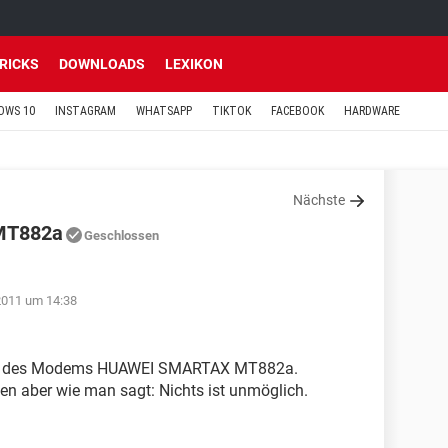
TRICKS
DOWNLOADS
LEXIKON
OWS 10
INSTAGRAM
WHATSAPP
TIKTOK
FACEBOOK
HARDWARE
Nächste
MT882a
Geschlossen
2011 um 14:38
eiber des Modems HUAWEI SMARTAX MT882a.
nden aber wie man sagt: Nichts ist unmöglich.