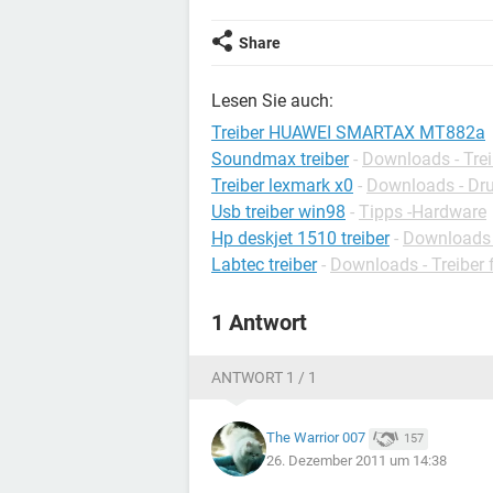
Share
Lesen Sie auch:
Treiber HUAWEI SMARTAX MT882a
Soundmax treiber
-
Downloads - Trei
Treiber lexmark x0
-
Downloads - Dru
Usb treiber win98
-
Tipps -Hardware
Hp deskjet 1510 treiber
-
Downloads -
Labtec treiber
-
Downloads - Treiber
1 Antwort
ANTWORT 1 / 1
The Warrior 007
157
26. Dezember 2011 um 14:38