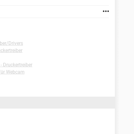
ber/Drivers
ckertreiber
 Druckertreiber
 für Webcam