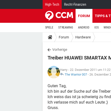
High-Tech
Recht-Finanzen
FORUM
TIPPS & 
SPIELE
STREAMING
ANDROID
IOS
WIND
Forum
Hardware
Vorherige
Treiber HUAWEI SMARTAX 
Harry
- 22. Dezember 2011 um 11:22
The Warrior 007
-
26. Dezember 
Guten Tag,
Ich bin auf der Suche auf die Tr
Ich weiss das ist ja schwierig zu fi
Ich verlasse mich auf euch Leute ;)
Gruss.