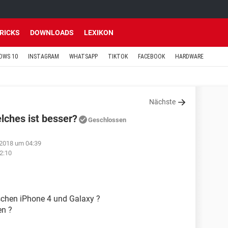
TRICKS
DOWNLOADS
LEXIKON
OWS 10
INSTAGRAM
WHATSAPP
TIKTOK
FACEBOOK
HARDWARE
Nächste
elches ist besser?
Geschlossen
 2018 um 04:39
2:10
schen iPhone 4 und Galaxy ?
en ?