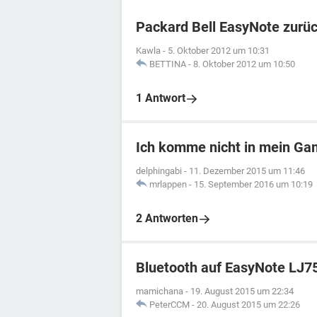
Packard Bell EasyNote zurü
Kawla
-
5. Oktober 2012 um 10:31
BETTINA
-
8. Oktober 2012 um 10:50
1 Antwort
Ich komme nicht in mein G
delphingabi
-
11. Dezember 2015 um 11:46
mrlappen
-
15. September 2016 um 10:19
2 Antworten
Bluetooth auf EasyNote LJ7
mamichana
-
19. August 2015 um 22:34
PeterCCM
-
20. August 2015 um 22:26