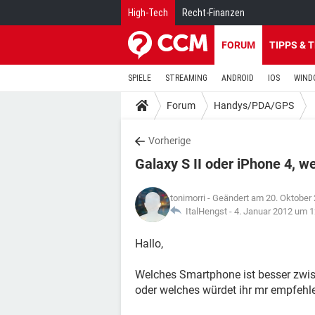
High-Tech
Recht-Finanzen
FORUM
TIPPS & 
SPIELE
STREAMING
ANDROID
IOS
WIND
Forum
Handys/PDA/GPS
Vorherige
Galaxy S II oder iPhone 4, w
tonimorri
- Geändert am 20. Oktober
ItalHengst -
4. Januar 2012 um 1
Hallo,
Welches Smartphone ist besser zwi
oder welches würdet ihr mr empfehl