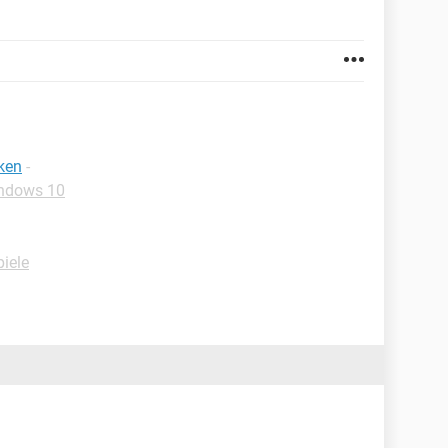
ken
-
ndows 10
iele