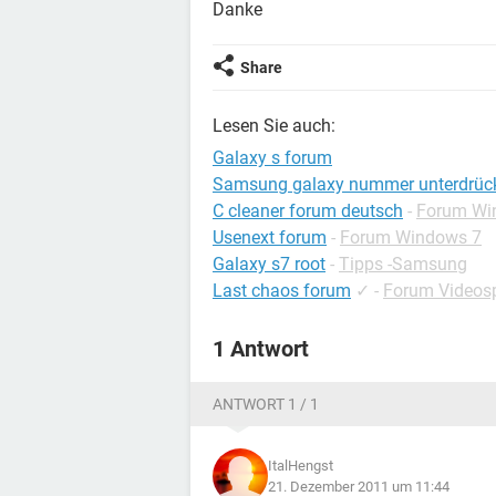
Danke
Share
Lesen Sie auch:
Galaxy s forum
Samsung galaxy nummer unterdrüc
C cleaner forum deutsch
-
Forum Wi
Usenext forum
-
Forum Windows 7
Galaxy s7 root
-
Tipps -Samsung
Last chaos forum
✓
-
Forum Videosp
1 Antwort
ANTWORT 1 / 1
ItalHengst
21. Dezember 2011 um 11:44