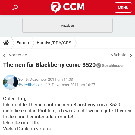
MENU
HOME
SPIELE
STREAMING
TIPPS & TRICKS
Forum
Handys/PDA/GPS
ANDROID
IOS
SPIELE
STREAMING
DOWNLOADS
Vorherige
Nächste
WINDOWS 10
INSTAGRAM
ANDROID
IOS
Themen für Blackberry curve 8520
WHATSAPP
SPIELE
TIKTOK
STREAMING
Geschlossen
FORUM
WINDOWS 10
INSTAGRAM
FACEBOOK
ANDROID
HARDWARE
IOS
So
- 9. Dezember 2011 um 11:03
WHATSAPP
SPIELE
TIKTOK
STREAMING
LEXIKON
jedtheboss
-
12. Dezember 2011 um 16:27
WINDOWS 10
INSTAGRAM
FACEBOOK
ANDROID
HARDWARE
IOS
WHATSAPP
SPIELE
TIKTOK
STREAMING
Guten Tag,
WINDOWS 10
INSTAGRAM
Ich möchte Themen auf meinem Blackberry curve 8520
FACEBOOK
ANDROID
HARDWARE
IOS
installieren. das Problem, ich weiß nicht wo ich gute Themen
WHATSAPP
TIKTOK
finden und herunterladen könnte!
WINDOWS 10
INSTAGRAM
FACEBOOK
HARDWARE
Ich bitte um Hilfe.
WHATSAPP
TIKTOK
Vielen Dank im voraus.