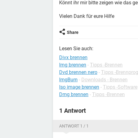
Könnt ihr mir bitte zeigen wie das ge
Vielen Dank für eure Hilfe
Share
Lesen Sie auch:
Divx brennen
Img brennen
-
Tipps -Brennen
Dvd brennen nero
-
Tipps -Brennpr
ImgBurn
-
Downloads - Brennen
Iso image brennen
-
Tipps -Software
Dmg brennen
-
Tipps -Brennen
1 Antwort
ANTWORT 1 / 1