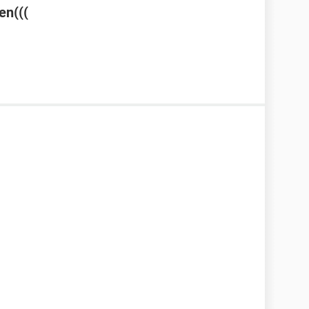
en(((