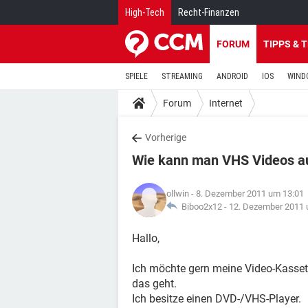
High-Tech
Recht-Finanzen
FORUM
TIPPS & 
SPIELE
STREAMING
ANDROID
IOS
WIND
Forum
Internet
Vorherige
Wie kann man VHS Videos a
ollwin
- 8. Dezember 2011 um 13:01
Biboo2x12 -
12. Dezember 2011 
Hallo,
Ich möchte gern meine Video-Kasset
das geht.
Ich besitze einen DVD-/VHS-Player.