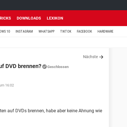
TRICKS
DOWNLOADS
LEXIKON
OWS 10
INSTAGRAM
WHATSAPP
TIKTOK
FACEBOOK
HARDWARE
Nächste
uf DVD brennen?
Geschlossen
um 16:02
ten auf DVDs brennen, habe aber keine Ahnung wie