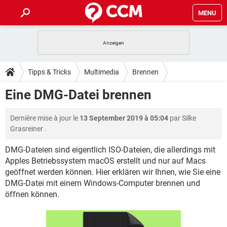
MENU
HOME
SPIELE
STREAMING
TIPPS & TRICKS
Tipps & Tricks
Multimedia
Brennen
ANDROID
IOS
SPIELE
STREAMING
DOWNLOADS
Eine DMG-Datei brennen
WINDOWS 10
INSTAGRAM
ANDROID
IOS
WHATSAPP
SPIELE
TIKTOK
STREAMING
FORUM
Dernière mise à jour le
13 September 2019 à 05:04
par
Silke
WINDOWS 10
INSTAGRAM
FACEBOOK
ANDROID
HARDWARE
IOS
Grasreiner
.
WHATSAPP
SPIELE
TIKTOK
STREAMING
LEXIKON
WINDOWS 10
INSTAGRAM
DMG-Dateien sind eigentlich ISO-Dateien, die allerdings mit
FACEBOOK
ANDROID
HARDWARE
IOS
Apples Betriebssystem macOS erstellt und nur auf Macs
WHATSAPP
SPIELE
TIKTOK
STREAMING
WINDOWS 10
INSTAGRAM
geöffnet werden können. Hier erklären wir Ihnen, wie Sie eine
FACEBOOK
ANDROID
HARDWARE
IOS
DMG-Datei mit einem Windows-Computer brennen und
WHATSAPP
TIKTOK
öffnen können.
WINDOWS 10
INSTAGRAM
FACEBOOK
HARDWARE
WHATSAPP
TIKTOK