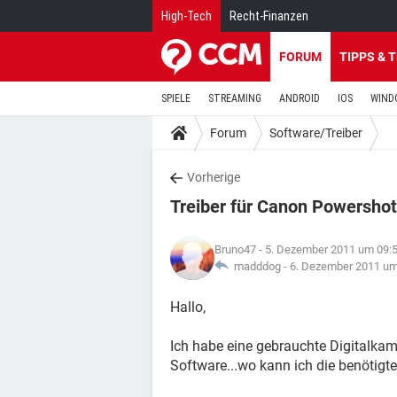
High-Tech
Recht-Finanzen
FORUM
TIPPS & 
SPIELE
STREAMING
ANDROID
IOS
WIND
Forum
Software/Treiber
Vorherige
Treiber für Canon Powersho
Bruno47
- 5. Dezember 2011 um 09:
madddog -
6. Dezember 2011 um
Hallo,
Ich habe eine gebrauchte Digitalkam
Software...wo kann ich die benötig