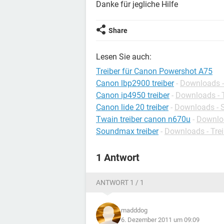
Danke für jegliche Hilfe
Share
Lesen Sie auch:
Treiber für Canon Powershot A75
Canon lbp2900 treiber
-
Downloads - 
Canon ip4950 treiber
-
Downloads - T
Canon lide 20 treiber
-
Downloads - S
Twain treiber canon n670u
-
Downloa
Soundmax treiber
-
Downloads - Trei
1 Antwort
ANTWORT 1 / 1
madddog
6. Dezember 2011 um 09:09