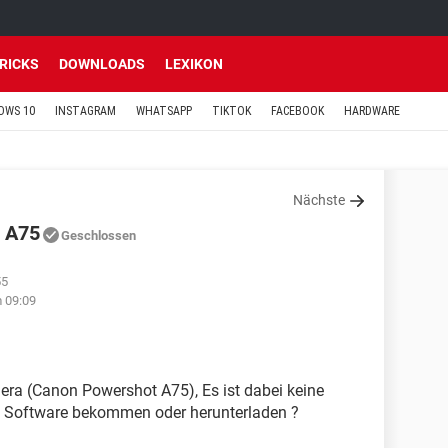
TRICKS
DOWNLOADS
LEXIKON
OWS 10
INSTAGRAM
WHATSAPP
TIKTOK
FACEBOOK
HARDWARE
Nächste
t A75
Geschlossen
55
 09:09
era (Canon Powershot A75), Es ist dabei keine
te Software bekommen oder herunterladen ?