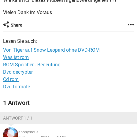
Wie kann ich dieses Problem irgendwie umgehen ???
FACEBOOK
HARDWARE
Vielen Dank im Voraus
Share
Lesen Sie auch:
Von Tiger auf Snow Leopard ohne DVD-ROM
Was ist rom
ROM-Speicher - Bedeutung
Dvd decrypter
Cd rom
Dvd formate
1 Antwort
ANTWORT 1 / 1
anonymous