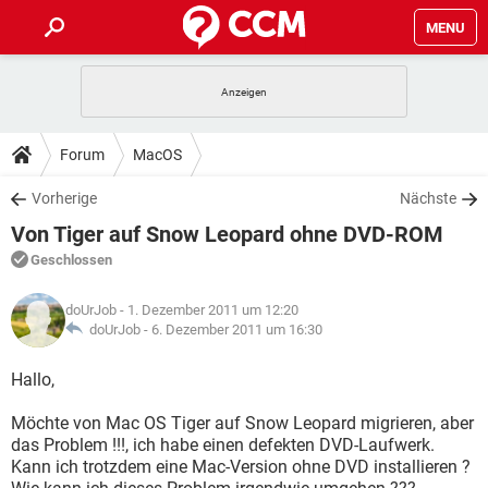
MENU
HOME
SPIELE
STREAMING
TIPPS & TRICKS
Forum
MacOS
ANDROID
IOS
SPIELE
STREAMING
DOWNLOADS
Vorherige
Nächste
WINDOWS 10
INSTAGRAM
ANDROID
IOS
Von Tiger auf Snow Leopard ohne DVD-ROM
WHATSAPP
SPIELE
TIKTOK
STREAMING
FORUM
WINDOWS 10
INSTAGRAM
Geschlossen
FACEBOOK
ANDROID
HARDWARE
IOS
WHATSAPP
SPIELE
TIKTOK
STREAMING
LEXIKON
WINDOWS 10
doUrJob
- 1. Dezember 2011 um 12:20
INSTAGRAM
FACEBOOK
ANDROID
HARDWARE
IOS
doUrJob -
6. Dezember 2011 um 16:30
WHATSAPP
SPIELE
TIKTOK
STREAMING
WINDOWS 10
INSTAGRAM
Hallo,
FACEBOOK
ANDROID
HARDWARE
IOS
WHATSAPP
TIKTOK
Möchte von Mac OS Tiger auf Snow Leopard migrieren, aber
WINDOWS 10
INSTAGRAM
FACEBOOK
HARDWARE
das Problem !!!, ich habe einen defekten DVD-Laufwerk.
WHATSAPP
TIKTOK
Kann ich trotzdem eine Mac-Version ohne DVD installieren ?