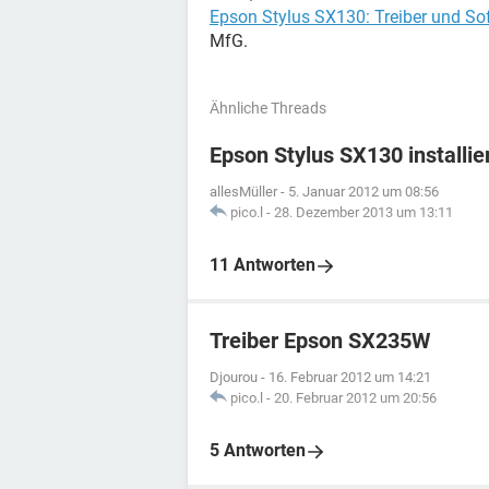
Epson Stylus SX130: Treiber und So
MfG.
Ähnliche Threads
Epson Stylus SX130 installie
allesMüller
-
5. Januar 2012 um 08:56
pico.l
-
28. Dezember 2013 um 13:11
11 Antworten
Treiber Epson SX235W
Djourou
-
16. Februar 2012 um 14:21
pico.l
-
20. Februar 2012 um 20:56
5 Antworten