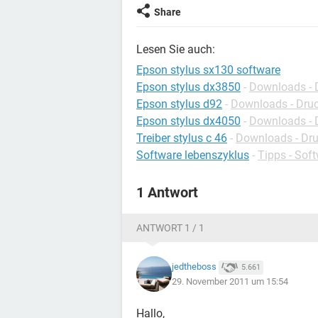
Share
Lesen Sie auch:
Epson stylus sx130 software
Epson stylus dx3850
-
Downloads - D
Epson stylus d92
-
Downloads - Druc
Epson stylus dx4050
-
Downloads - D
Treiber stylus c 46
-
Downloads - Dru
Software lebenszyklus
-
Tipps - Sof
1 Antwort
ANTWORT 1 / 1
jedtheboss
5.661
29. November 2011 um 15:54
Hallo,