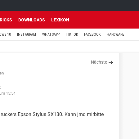
TRICKS
DOWNLOADS
LEXIKON
OWS 10
INSTAGRAM
WHATSAPP
TIKTOK
FACEBOOK
HARDWARE
Nächste
en
2
um 15:54
Druckers Epson Stylus SX130. Kann jmd mirbitte