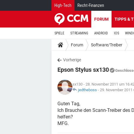
High-Tech
Recht-Finanzen
FORUM
TIPPS & 
SPIELE
STREAMING
ANDROID
IOS
WIND
Forum
Software/Treiber
Vorherige
Epson Stylus sx130
Geschloss
sx130
- 28. November 2011 um 16:4
jedtheboss
-
29. November 2011 
Guten Tag,
Ich Brauche den Scann-Treiber des 
helfen?
MFG.