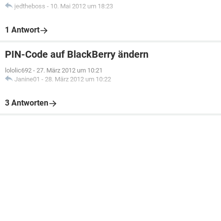
jedtheboss
-
10. Mai 2012 um 18:23
1 Antwort
PIN-Code auf BlackBerry ändern
lololic692
-
27. März 2012 um 10:21
Janine01
-
28. März 2012 um 10:22
3 Antworten