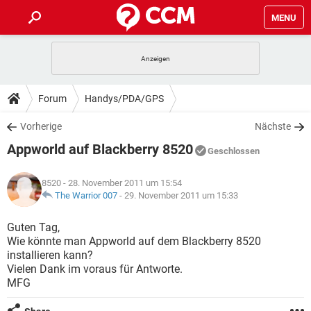
MENU
HOME
SPIELE
STREAMING
TIPPS & TRICKS
Forum
Handys/PDA/GPS
ANDROID
IOS
SPIELE
STREAMING
DOWNLOADS
Vorherige
Nächste
WINDOWS 10
INSTAGRAM
ANDROID
IOS
Appworld auf Blackberry 8520
WHATSAPP
SPIELE
TIKTOK
STREAMING
Geschlossen
FORUM
WINDOWS 10
INSTAGRAM
FACEBOOK
ANDROID
HARDWARE
IOS
8520
- 28. November 2011 um 15:54
WHATSAPP
SPIELE
TIKTOK
STREAMING
LEXIKON
The Warrior 007
-
29. November 2011 um 15:33
WINDOWS 10
INSTAGRAM
FACEBOOK
ANDROID
HARDWARE
IOS
WHATSAPP
SPIELE
TIKTOK
STREAMING
Guten Tag,
WINDOWS 10
INSTAGRAM
Wie könnte man Appworld auf dem Blackberry 8520
FACEBOOK
ANDROID
HARDWARE
IOS
installieren kann?
WHATSAPP
TIKTOK
Vielen Dank im voraus für Antworte.
WINDOWS 10
INSTAGRAM
FACEBOOK
HARDWARE
MFG
WHATSAPP
TIKTOK