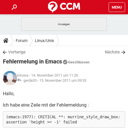
MENU
HOME
SPIELE
STREAMING
TIPPS & TRICKS
Forum
Linux/Unix
ANDROID
IOS
SPIELE
STREAMING
DOWNLOADS
Vorherige
Nächste
WINDOWS 10
INSTAGRAM
ANDROID
IOS
Fehlermelung in Emacs
WHATSAPP
SPIELE
TIKTOK
STREAMING
Geschlossen
FORUM
WINDOWS 10
INSTAGRAM
FACEBOOK
ANDROID
HARDWARE
IOS
Kiruwa
- 14. November 2011 um 11:26
WHATSAPP
SPIELE
TIKTOK
STREAMING
LEXIKON
gerda33 -
15. November 2011 um 09:53
WINDOWS 10
INSTAGRAM
FACEBOOK
ANDROID
HARDWARE
IOS
WHATSAPP
SPIELE
TIKTOK
STREAMING
Hallo,
WINDOWS 10
INSTAGRAM
FACEBOOK
ANDROID
HARDWARE
IOS
Ich habe eine Zeile mit der Fehlermeldung :
WHATSAPP
TIKTOK
WINDOWS 10
INSTAGRAM
FACEBOOK
HARDWARE
(emacs:1977): CRITICAL **: murrine_style_draw_box:
WHATSAPP
TIKTOK
assertion 'height >= -1' failed