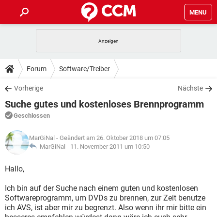
MENU
HOME
SPIELE
STREAMING
TIPPS & TRICKS
Forum
Software/Treiber
ANDROID
IOS
SPIELE
STREAMING
DOWNLOADS
Vorherige
Nächste
WINDOWS 10
INSTAGRAM
ANDROID
IOS
Suche gutes und kostenloses Brennprogramm
WHATSAPP
SPIELE
TIKTOK
STREAMING
FORUM
WINDOWS 10
INSTAGRAM
Geschlossen
FACEBOOK
ANDROID
HARDWARE
IOS
WHATSAPP
SPIELE
TIKTOK
STREAMING
LEXIKON
WINDOWS 10
MarGiNal
- Geändert am 26. Oktober 2018 um 07:05
INSTAGRAM
FACEBOOK
ANDROID
HARDWARE
IOS
MarGiNal -
11. November 2011 um 10:50
WHATSAPP
SPIELE
TIKTOK
STREAMING
WINDOWS 10
INSTAGRAM
Hallo,
FACEBOOK
ANDROID
HARDWARE
IOS
WHATSAPP
TIKTOK
Ich bin auf der Suche nach einem guten und kostenlosen
WINDOWS 10
INSTAGRAM
FACEBOOK
HARDWARE
Softwareprogramm, um DVDs zu brennen, zur Zeit benutze
WHATSAPP
TIKTOK
ich AVS, ist aber mir zu begrenzt. Also wenn ihr mir bitte ein