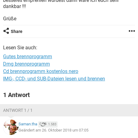
besseres empfehlen würdest dann wäre ich euch sehr
FACEBOOK
HARDWARE
dankbar !!!
Grüße
Share
Lesen Sie auch:
Gutes brennprogramm
Dmg brennprogramm
Cd brennprogramm kostenlos nero
IMG-, CCD- und SUB-Dateien lesen und brennen
1 Antwort
ANTWORT 1 / 1
Saman.tha
1.583
Geändert am 26. Oktober 2018 um 07:05