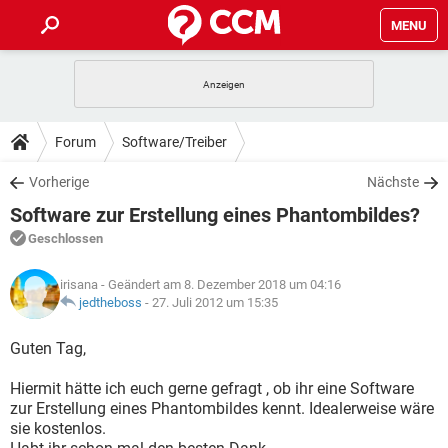
MENU
HOME
SPIELE
STREAMING
TIPPS & TRICKS
Forum
Software/Treiber
ANDROID
IOS
SPIELE
STREAMING
DOWNLOADS
Vorherige
Nächste
WINDOWS 10
INSTAGRAM
ANDROID
IOS
Software zur Erstellung eines Phantombildes?
WHATSAPP
SPIELE
TIKTOK
STREAMING
FORUM
WINDOWS 10
INSTAGRAM
Geschlossen
FACEBOOK
ANDROID
HARDWARE
IOS
WHATSAPP
SPIELE
TIKTOK
STREAMING
LEXIKON
WINDOWS 10
irisana
- Geändert am 8. Dezember 2018 um 04:16
INSTAGRAM
FACEBOOK
ANDROID
HARDWARE
IOS
jedtheboss
-
27. Juli 2012 um 15:35
WHATSAPP
SPIELE
TIKTOK
STREAMING
WINDOWS 10
INSTAGRAM
Guten Tag,
FACEBOOK
ANDROID
HARDWARE
IOS
WHATSAPP
TIKTOK
Hiermit hätte ich euch gerne gefragt , ob ihr eine Software
WINDOWS 10
INSTAGRAM
FACEBOOK
HARDWARE
zur Erstellung eines Phantombildes kennt. Idealerweise wäre
WHATSAPP
TIKTOK
sie kostenlos.