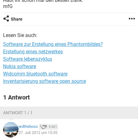
Habt ihr schon mal den besten Dank.
FACEBOOK
HARDWARE
mfG
Share
Lesen Sie auch:
Software zur Erstellung eines Phantombildes?
Erstellung eines netzwerkes
Software lebenszyklus
Nokia software
Widcomm bluetooth software
Inventarisierung software open source
1 Antwort
ANTWORT 1 / 1
jedtheboss
5.661
27. Juli 2012 um 15:35