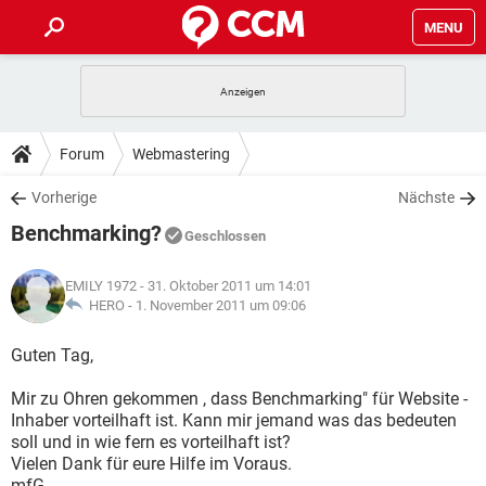
MENU
HOME
SPIELE
STREAMING
TIPPS & TRICKS
Forum
Webmastering
ANDROID
IOS
SPIELE
STREAMING
DOWNLOADS
Vorherige
Nächste
WINDOWS 10
INSTAGRAM
ANDROID
IOS
Benchmarking?
WHATSAPP
SPIELE
TIKTOK
STREAMING
Geschlossen
FORUM
WINDOWS 10
INSTAGRAM
FACEBOOK
ANDROID
HARDWARE
IOS
EMILY 1972
- 31. Oktober 2011 um 14:01
WHATSAPP
SPIELE
TIKTOK
STREAMING
LEXIKON
HERO -
1. November 2011 um 09:06
WINDOWS 10
INSTAGRAM
FACEBOOK
ANDROID
HARDWARE
IOS
WHATSAPP
SPIELE
TIKTOK
STREAMING
Guten Tag,
WINDOWS 10
INSTAGRAM
FACEBOOK
ANDROID
HARDWARE
IOS
Mir zu Ohren gekommen , dass Benchmarking" für Website -
WHATSAPP
TIKTOK
Inhaber vorteilhaft ist. Kann mir jemand was das bedeuten
WINDOWS 10
INSTAGRAM
FACEBOOK
HARDWARE
soll und in wie fern es vorteilhaft ist?
WHATSAPP
TIKTOK
Vielen Dank für eure Hilfe im Voraus.
mfG