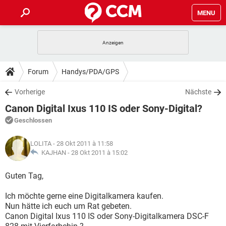
MENU
HOME
SPIELE
STREAMING
TIPPS & TRICKS
Forum
Handys/PDA/GPS
ANDROID
IOS
SPIELE
STREAMING
DOWNLOADS
Vorherige
Nächste
WINDOWS 10
INSTAGRAM
ANDROID
IOS
Canon Digital Ixus 110 IS oder Sony-Digital?
WHATSAPP
SPIELE
TIKTOK
STREAMING
FORUM
WINDOWS 10
INSTAGRAM
Geschlossen
FACEBOOK
ANDROID
HARDWARE
IOS
WHATSAPP
SPIELE
TIKTOK
STREAMING
LEXIKON
WINDOWS 10
LOLITA
- 28 Okt 2011 à 11:58
INSTAGRAM
FACEBOOK
ANDROID
HARDWARE
IOS
KAJHAN -
28 Okt 2011 à 15:02
WHATSAPP
SPIELE
TIKTOK
STREAMING
WINDOWS 10
INSTAGRAM
Guten Tag,
FACEBOOK
ANDROID
HARDWARE
IOS
WHATSAPP
TIKTOK
Ich möchte gerne eine Digitalkamera kaufen.
WINDOWS 10
INSTAGRAM
FACEBOOK
HARDWARE
Nun hätte ich euch um Rat gebeten.
WHATSAPP
TIKTOK
Canon Digital Ixus 110 IS oder Sony-Digitalkamera DSC-F