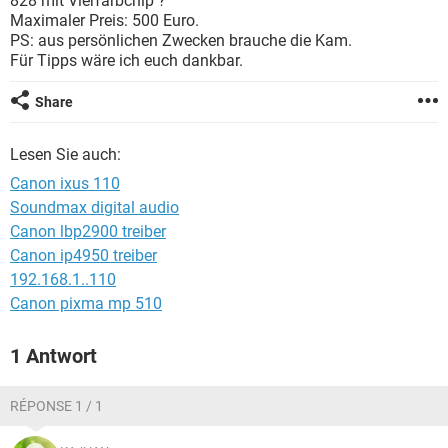
828 mit Vierfarbchip ?
FACEBOOK
HARDWARE
Maximaler Preis: 500 Euro.
PS: aus persönlichen Zwecken brauche die Kam.
Für Tipps wäre ich euch dankbar.
Share
Lesen Sie auch:
Canon ixus 110
Soundmax digital audio
Canon lbp2900 treiber
Canon ip4950 treiber
192.168.1..110
Canon pixma mp 510
1 Antwort
RÉPONSE 1 / 1