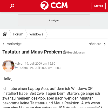
MENU
HOME
SPIELE
STREAMING
TIPPS & TRICKS
Forum
Windows
ANDROID
IOS
SPIELE
STREAMING
DOWNLOADS
Vorherige
Nächste
WINDOWS 10
INSTAGRAM
ANDROID
IOS
Tastatur und Maus Problem
WHATSAPP
SPIELE
TIKTOK
STREAMING
Geschlossen
FORUM
WINDOWS 10
INSTAGRAM
FACEBOOK
ANDROID
HARDWARE
IOS
Kobra
- 19. Juli 2009 um 15:30
WHATSAPP
SPIELE
TIKTOK
STREAMING
LEXIKON
Kobra -
26. Juli 2009 um 18:03
WINDOWS 10
INSTAGRAM
FACEBOOK
ANDROID
HARDWARE
IOS
WHATSAPP
SPIELE
TIKTOK
STREAMING
Hallo,
WINDOWS 10
INSTAGRAM
FACEBOOK
ANDROID
HARDWARE
IOS
Ich habe einen Laptop Acer, auf dem ich Windows XP
WHATSAPP
TIKTOK
installiert habe. Seit zwei Tagen beim Starten, gelange ich
WINDOWS 10
INSTAGRAM
FACEBOOK
HARDWARE
zwar zu meinem desktop, aber nach wenigen Minuten
WHATSAPP
TIKTOK
bekomme keine Tastatur- und Maus Reaktion .Auch wenn
man eine Maus an den externen USB-Anschluss anschließt,