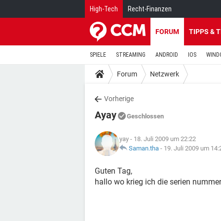
High-Tech
Recht-Finanzen
FORUM
TIPPS & 
SPIELE
STREAMING
ANDROID
IOS
WIND
Forum
Netzwerk
Vorherige
Ayay
Geschlossen
yay
- 18. Juli 2009 um 22:22
Saman.tha
-
19. Juli 2009 um 14:
Guten Tag,
hallo wo krieg ich die serien nummer