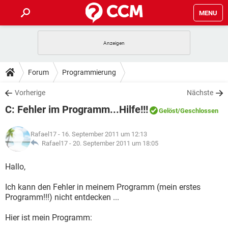
MENU
HOME
SPIELE
STREAMING
TIPPS & TRICKS
Forum
Programmierung
ANDROID
IOS
SPIELE
STREAMING
DOWNLOADS
Vorherige
Nächste
WINDOWS 10
INSTAGRAM
ANDROID
IOS
C: Fehler im Programm...Hilfe!!!
WHATSAPP
SPIELE
TIKTOK
STREAMING
Gelöst
/Geschlossen
FORUM
WINDOWS 10
INSTAGRAM
FACEBOOK
ANDROID
HARDWARE
IOS
Rafael17
- 16. September 2011 um 12:13
WHATSAPP
SPIELE
TIKTOK
STREAMING
LEXIKON
Rafael17 -
20. September 2011 um 18:05
WINDOWS 10
INSTAGRAM
FACEBOOK
ANDROID
HARDWARE
IOS
WHATSAPP
SPIELE
TIKTOK
STREAMING
Hallo,
WINDOWS 10
INSTAGRAM
FACEBOOK
ANDROID
HARDWARE
IOS
Ich kann den Fehler in meinem Programm (mein erstes
WHATSAPP
TIKTOK
Programm!!!) nicht entdecken ...
WINDOWS 10
INSTAGRAM
FACEBOOK
HARDWARE
WHATSAPP
TIKTOK
Hier ist mein Programm: