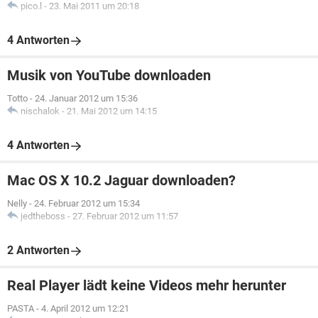
pico.l
-
23. Mai 2011 um 20:18
4 Antworten
Musik von YouTube downloaden
Totto
-
24. Januar 2012 um 15:36
nischalok
-
21. Mai 2012 um 14:15
4 Antworten
Mac OS X 10.2 Jaguar downloaden?
Nelly
-
24. Februar 2012 um 15:34
jedtheboss
-
27. Februar 2012 um 11:57
2 Antworten
Real Player lädt keine Videos mehr herunter
PASTA
-
4. April 2012 um 12:21