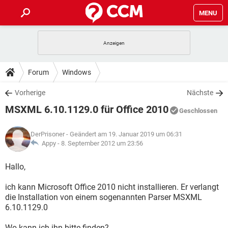
MENU
HOME
SPIELE
STREAMING
TIPPS & TRICKS
Forum
Windows
ANDROID
IOS
SPIELE
STREAMING
DOWNLOADS
Vorherige
Nächste
WINDOWS 10
INSTAGRAM
ANDROID
IOS
MSXML 6.10.1129.0 für Office 2010
WHATSAPP
SPIELE
TIKTOK
STREAMING
Geschlossen
FORUM
WINDOWS 10
INSTAGRAM
FACEBOOK
ANDROID
HARDWARE
IOS
DerPrisoner
- Geändert am 19. Januar 2019 um 06:31
WHATSAPP
SPIELE
TIKTOK
STREAMING
LEXIKON
Appy -
8. September 2012 um 23:56
WINDOWS 10
INSTAGRAM
FACEBOOK
ANDROID
HARDWARE
IOS
WHATSAPP
SPIELE
TIKTOK
STREAMING
Hallo,
WINDOWS 10
INSTAGRAM
FACEBOOK
ANDROID
HARDWARE
IOS
ich kann Microsoft Office 2010 nicht installieren. Er verlangt
WHATSAPP
TIKTOK
die Installation von einem sogenannten Parser MSXML
WINDOWS 10
INSTAGRAM
FACEBOOK
HARDWARE
6.10.1129.0
WHATSAPP
TIKTOK
Wo kann ich ihn bitte finden?