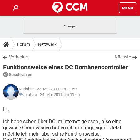
MENU
HOME
SPIELE
STREAMING
TIPPS & TRICKS
Forum
Netzwerk
ANDROID
IOS
SPIELE
STREAMING
DOWNLOADS
Vorherige
Nächste
WINDOWS 10
INSTAGRAM
ANDROID
IOS
Funktionsweise eines DC Domänencontroller
WHATSAPP
SPIELE
TIKTOK
STREAMING
FORUM
WINDOWS 10
INSTAGRAM
Geschlossen
FACEBOOK
ANDROID
HARDWARE
IOS
WHATSAPP
SPIELE
TIKTOK
STREAMING
LEXIKON
WINDOWS 10
Nudshirr
- 23. Mai 2011 um 12:59
INSTAGRAM
FACEBOOK
ANDROID
HARDWARE
IOS
saturo -
24. Mai 2011 um 11:05
WHATSAPP
SPIELE
TIKTOK
STREAMING
WINDOWS 10
INSTAGRAM
Hi,
FACEBOOK
ANDROID
HARDWARE
IOS
WHATSAPP
TIKTOK
ich habe schon über DC im Internet gelesen , also eine
WINDOWS 10
INSTAGRAM
FACEBOOK
HARDWARE
gewisse Grundwissen haben ich mir angeeignet. Jetzt
WHATSAPP
TIKTOK
möchte ich mehr über seine Funktionsweise.