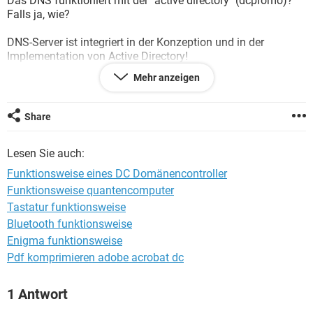
Das DNS funktioniert mit der "active directory" (dcpromo)?
FACEBOOK
HARDWARE
Falls ja, wie?
DNS-Server ist integriert in der Konzeption und in der
Implementation von Active Directory!
Was bedeutet das? Wie kommunizieren sie mit einander?
Mehr anzeigen
Ich bitte Ihnen um einfache Erklärungen über die
Funktionsweise.
Share
Danke für Ihre Hilfe !!!
Lesen Sie auch:
Funktionsweise eines DC Domänencontroller
Funktionsweise quantencomputer
Tastatur funktionsweise
Bluetooth funktionsweise
Enigma funktionsweise
Pdf komprimieren adobe acrobat dc
1 Antwort