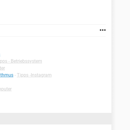
s
pps - Betriebssystem
ter
rithmus
-
Tipps -Instagram
mputer