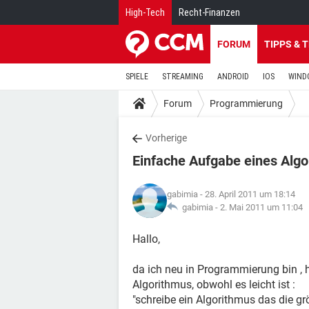
High-Tech
Recht-Finanzen
FORUM
TIPPS & 
SPIELE
STREAMING
ANDROID
IOS
WIND
Forum
Programmierung
Vorherige
Einfache Aufgabe eines Alg
gabimia
- 28. April 2011 um 18:14
gabimia -
2. Mai 2011 um 11:04
Hallo,
da ich neu in Programmierung bin , 
Algorithmus, obwohl es leicht ist :
"schreibe ein Algorithmus das die g