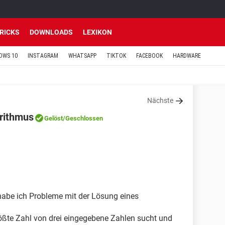
TRICKS
DOWNLOADS
LEXIKON
OWS 10
INSTAGRAM
WHATSAPP
TIKTOK
FACEBOOK
HARDWARE
Nächste
orithmus
Gelöst
/Geschlossen
habe ich Probleme mit der Lösung eines
rößte Zahl von drei eingegebene Zahlen sucht und