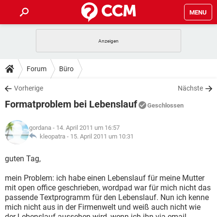
MENU
HOME
SPIELE
STREAMING
TIPPS & TRICKS
Forum
Büro
ANDROID
IOS
SPIELE
STREAMING
DOWNLOADS
Vorherige
Nächste
WINDOWS 10
INSTAGRAM
ANDROID
IOS
Formatproblem bei Lebenslauf
WHATSAPP
SPIELE
TIKTOK
STREAMING
Geschlossen
FORUM
WINDOWS 10
INSTAGRAM
FACEBOOK
ANDROID
HARDWARE
IOS
gordana
- 14. April 2011 um 16:57
WHATSAPP
SPIELE
TIKTOK
STREAMING
LEXIKON
kleopatra -
15. April 2011 um 10:31
WINDOWS 10
INSTAGRAM
FACEBOOK
ANDROID
HARDWARE
IOS
WHATSAPP
SPIELE
TIKTOK
STREAMING
guten Tag,
WINDOWS 10
INSTAGRAM
FACEBOOK
ANDROID
HARDWARE
IOS
mein Problem: ich habe einen Lebenslauf für meine Mutter
WHATSAPP
TIKTOK
mit open office geschrieben, wordpad war für mich nicht das
WINDOWS 10
INSTAGRAM
FACEBOOK
HARDWARE
passende Textprogramm für den Lebenslauf. Nun ich kenne
WHATSAPP
TIKTOK
mich nicht aus in der Firmenwelt und weiß auch nicht wie
der Lebenslauf aussehen wird, wenn ich ihn via email