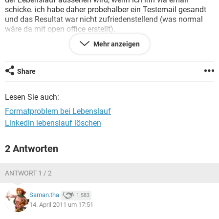
FACEBOOK
HARDWARE
schicke. ich habe daher probehalber ein Testemail gesandt
und das Resultat war nicht zufriedenstellend (was normal
wäre da mit open office erstellt).
Nun ich möchte gern wissen welche Format erwarten die
Mehr anzeigen
Professionelle dh was ist das Standardformat in der
Arbeitswelt? Und wie konvertiere ich meine open office
Textdatei dann...?
Share
Vielen Dank
Lesen Sie auch:
Formatproblem bei Lebenslauf
Linkedin lebenslauf löschen
2 Antworten
ANTWORT 1 / 2
Saman.tha
1.583
14. April 2011 um 17:51