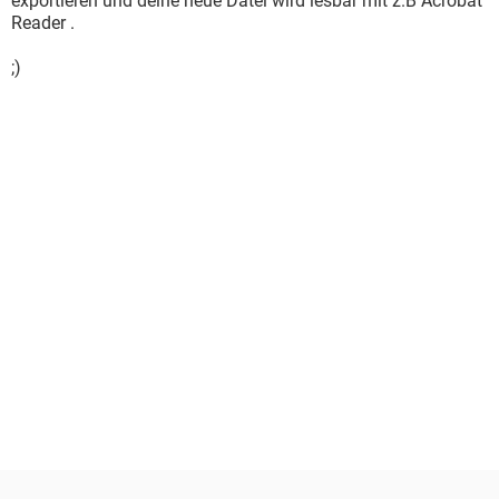
exportieren und deine neue Datei wird lesbar mit z.B Acrobat
Reader .
;)