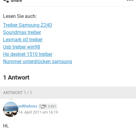
Share
FACEBOOK
HARDWARE
Lesen Sie auch:
Treiber Samsung Z240
Soundmax treiber
Lexmark x0 treiber
Usb treiber win98
Hp deskjet 1510 treiber
Nummer unterdrücken samsung
1 Antwort
ANTWORT 1 / 1
jedtheboss
5.661
14. April 2011 um 16:19
Hi,