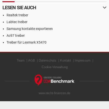
LESEN SIE AUCH
Realtek treiber
Labtec treiber
Samsung kontakte exportieren
Ac97 treiber
Treiber für Lexmark X5470
Team
AGB
Datenschutz
Kontakt
Impressum
Cookie-Verwaltung
www.recht-finanzen.de