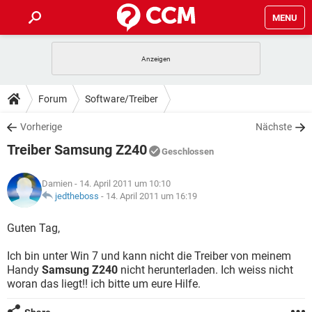
MENU
HOME
SPIELE
STREAMING
TIPPS & TRICKS
Forum
Software/Treiber
ANDROID
IOS
SPIELE
STREAMING
DOWNLOADS
Vorherige
Nächste
WINDOWS 10
INSTAGRAM
ANDROID
IOS
Treiber Samsung Z240
WHATSAPP
SPIELE
TIKTOK
STREAMING
Geschlossen
FORUM
WINDOWS 10
INSTAGRAM
FACEBOOK
ANDROID
HARDWARE
IOS
Damien
- 14. April 2011 um 10:10
WHATSAPP
SPIELE
TIKTOK
STREAMING
LEXIKON
jedtheboss
-
14. April 2011 um 16:19
WINDOWS 10
INSTAGRAM
FACEBOOK
ANDROID
HARDWARE
IOS
WHATSAPP
SPIELE
TIKTOK
STREAMING
Guten Tag,
WINDOWS 10
INSTAGRAM
FACEBOOK
ANDROID
HARDWARE
IOS
Ich bin unter Win 7 und kann nicht die Treiber von meinem
WHATSAPP
TIKTOK
Handy
Samsung Z240
nicht herunterladen. Ich weiss nicht
WINDOWS 10
INSTAGRAM
FACEBOOK
HARDWARE
woran das liegt!! ich bitte um eure Hilfe.
WHATSAPP
TIKTOK