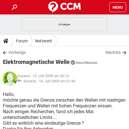
MENU
HOME
SPIELE
STREAMING
TIPPS & TRICKS
Forum
Netzwerk
ANDROID
IOS
SPIELE
STREAMING
DOWNLOADS
Vorherige
Nächste
WINDOWS 10
INSTAGRAM
ANDROID
IOS
Elektromagnetische Welle
WHATSAPP
SPIELE
TIKTOK
STREAMING
Geschlossen
FORUM
WINDOWS 10
INSTAGRAM
FACEBOOK
ANDROID
HARDWARE
IOS
Susana
- 15. Juli 2009 um 20:13
WHATSAPP
SPIELE
TIKTOK
STREAMING
LEXIKON
Susana -
16. Juli 2009 um 01:44
WINDOWS 10
INSTAGRAM
FACEBOOK
ANDROID
HARDWARE
IOS
WHATSAPP
SPIELE
TIKTOK
STREAMING
Hallo,
WINDOWS 10
INSTAGRAM
möchte genau die Grenze zwischen den Wellen mit niedrigen
FACEBOOK
ANDROID
HARDWARE
IOS
Frequenzen und Wellen mit hohen Frequenzen wissen.
WHATSAPP
TIKTOK
Nach einigen Recherchen, fand ich jedes Mal
WINDOWS 10
INSTAGRAM
FACEBOOK
HARDWARE
unterschiedlichen Limits ...
WHATSAPP
TIKTOK
Gibt es wirklich eine eindeutige Grenze ?
Danke für Ihre Antworten