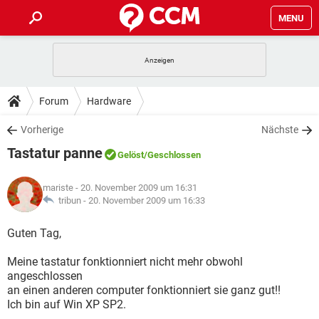
MENU
HOME
SPIELE
STREAMING
TIPPS & TRICKS
Forum
Hardware
ANDROID
IOS
SPIELE
STREAMING
DOWNLOADS
Vorherige
Nächste
WINDOWS 10
INSTAGRAM
ANDROID
IOS
Tastatur panne
WHATSAPP
SPIELE
TIKTOK
STREAMING
Gelöst
/Geschlossen
FORUM
WINDOWS 10
INSTAGRAM
FACEBOOK
ANDROID
HARDWARE
IOS
mariste
- 20. November 2009 um 16:31
WHATSAPP
SPIELE
TIKTOK
STREAMING
LEXIKON
tribun -
20. November 2009 um 16:33
WINDOWS 10
INSTAGRAM
FACEBOOK
ANDROID
HARDWARE
IOS
WHATSAPP
SPIELE
TIKTOK
STREAMING
Guten Tag,
WINDOWS 10
INSTAGRAM
FACEBOOK
ANDROID
HARDWARE
IOS
Meine tastatur fonktionniert nicht mehr obwohl
WHATSAPP
TIKTOK
angeschlossen
WINDOWS 10
INSTAGRAM
FACEBOOK
HARDWARE
an einen anderen computer fonktionniert sie ganz gut!!
WHATSAPP
TIKTOK
Ich bin auf Win XP SP2.