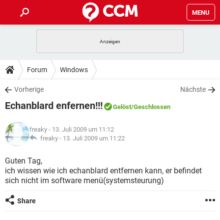
MENU
HOME
SPIELE
STREAMING
TIPPS & TRICKS
Forum
Windows
ANDROID
IOS
SPIELE
STREAMING
DOWNLOADS
Vorherige
Nächste
WINDOWS 10
INSTAGRAM
ANDROID
IOS
Echanblard enfernen!!!
WHATSAPP
SPIELE
TIKTOK
STREAMING
Gelöst
/Geschlossen
FORUM
WINDOWS 10
INSTAGRAM
FACEBOOK
ANDROID
HARDWARE
IOS
freaky
- 13. Juli 2009 um 11:12
WHATSAPP
SPIELE
TIKTOK
STREAMING
LEXIKON
freaky -
13. Juli 2009 um 11:22
WINDOWS 10
INSTAGRAM
FACEBOOK
ANDROID
HARDWARE
IOS
WHATSAPP
SPIELE
TIKTOK
STREAMING
Guten Tag,
WINDOWS 10
INSTAGRAM
ich wissen wie ich echanblard entfernen kann, er befindet
FACEBOOK
ANDROID
HARDWARE
IOS
sich nicht im software menü(systemsteurung)
WHATSAPP
TIKTOK
WINDOWS 10
INSTAGRAM
FACEBOOK
HARDWARE
Share
WHATSAPP
TIKTOK