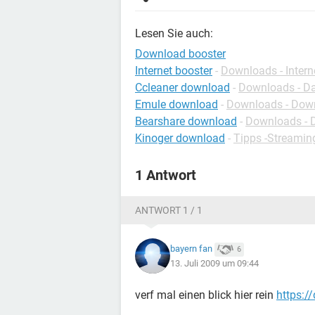
Lesen Sie auch:
Download booster
Internet booster
-
Downloads - Intern
Ccleaner download
-
Downloads - Da
Emule download
-
Downloads - Dow
Bearshare download
-
Downloads - 
Kinoger download
-
Tipps -Streamin
1 Antwort
ANTWORT 1 / 1
bayern fan
6
13. Juli 2009 um 09:44
verf mal einen blick hier rein
https:/