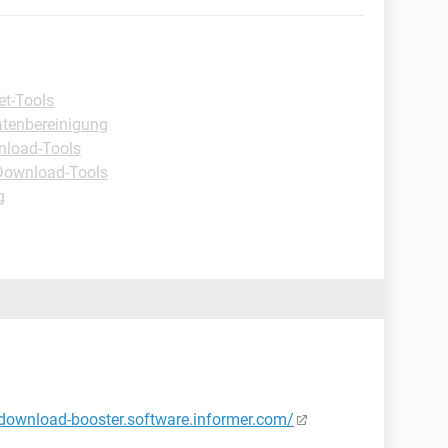
et-Tools
tenbereinigung
nload-Tools
Download-Tools
g
/download-booster.software.informer.com/