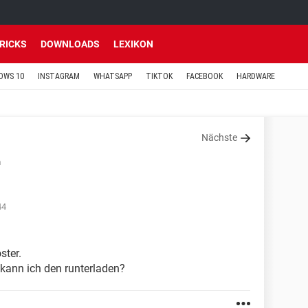
TRICKS
DOWNLOADS
LEXIKON
OWS 10
INSTAGRAM
WHATSAPP
TIKTOK
FACEBOOK
HARDWARE
Nächste
n
44
ster.
 kann ich den runterladen?