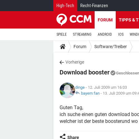
High-Tech
Recht-Finanzen
FORUM
TIPPS & 
SPIELE
STREAMING
ANDROID
IOS
WIND
Forum
Software/Treiber
Vorherige
Download booster
Geschlosse
dinge
- 12. Juli 2009 um 16:03
bayern fan
-
13. Juli 2009 um 09:
Guten Tag,
ich suche einen guten download boo
welcher ist der beste boosterund wo
Share